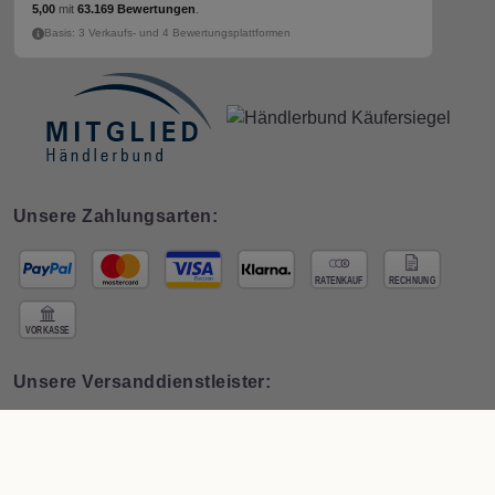
5,00
mit
63.169 Bewertungen
.
Basis: 3 Verkaufs- und 4 Bewertungsplattformen
Unsere Zahlungsarten:
Unsere Versanddienstleister: