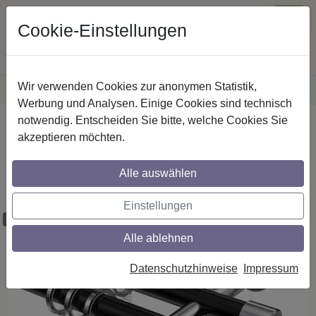
Cookie-Einstellungen
Wir verwenden Cookies zur anonymen Statistik,
·
Versandkostenfreie
Lieferung innerhalb Deutschlands
Sichere Zahlung
Werbung und Analysen. Einige Cookies sind technisch
notwendig. Entscheiden Sie bitte, welche Cookies Sie
Startseite
Gardinenstangen
Metall
akzeptieren möchten.
Gardinenstangen aus Metall in 20 mm Ø,
2-läufig, Modell PRESTIGE - Sitra
Alle auswählen
Schwarz / Chrom
Einstellungen
Maßzuschnitt möglich
Alle ablehnen
Datenschutzhinweise
Impressum