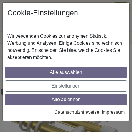
Cookie-Einstellungen
Wir verwenden Cookies zur anonymen Statistik,
·
Versandkostenfreie
Lieferung innerhalb Deutschlands
Sichere Zahlung
Werbung und Analysen. Einige Cookies sind technisch
notwendig. Entscheiden Sie bitte, welche Cookies Sie
Startseite
Gardinenstangen
Metall
akzeptieren möchten.
Gardinenstangen aus Metall in 20 mm Ø,
2-läufig, Modell PRESTIGE - Luino
Alle auswählen
Messing-Optik / Weiß
Einstellungen
Maßzuschnitt möglich
Alle ablehnen
Datenschutzhinweise
Impressum