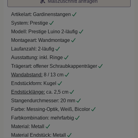
Maßzuschnitt anfragen
Artikelart:
Gardinenstangen
System:
Prestige
Modell:
Prestige Luino 2-läufig
Montageart:
Wandmontage
Laufanzahl:
2-läufig
Ausstattung:
inkl. Ringe
Trägerart:
offener Schraubkappenträger
Wandabstand:
8 / 13 cm
Endstückform:
Kugel
Endstücklänge:
ca. 2,5 cm
Stangendurchmesser:
20 mm
Farbe:
Messing-Optik, Weiß, Bicolor
Farbkombination:
mehrfarbig
Material:
Metall
Material Endstück:
Metall