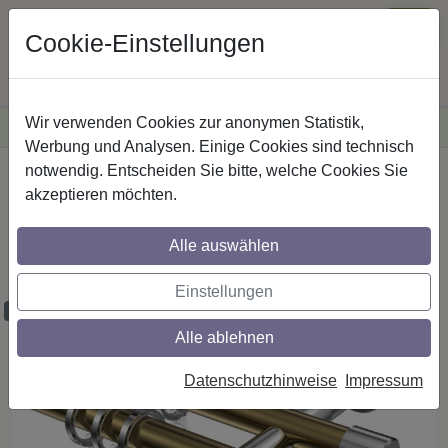
Cookie-Einstellungen
Wir verwenden Cookies zur anonymen Statistik,
·
Versandkostenfreie
Lieferung innerhalb Deutschlands
Sichere Zahlung
Werbung und Analysen. Einige Cookies sind technisch
notwendig. Entscheiden Sie bitte, welche Cookies Sie
Startseite
Gardinenstangen
Metall
akzeptieren möchten.
Gardinenstangen aus Metall in 20 mm Ø,
2-läufig, Modell PRESTIGE - Luino
Alle auswählen
Messing Antik / Chrom
Einstellungen
Maßzuschnitt möglich
Alle ablehnen
Datenschutzhinweise
Impressum