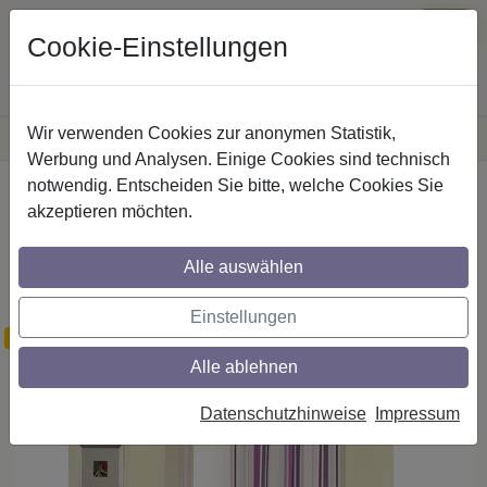
Cookie-Einstellungen
Wir verwenden Cookies zur anonymen Statistik,
·
Versandkostenfreie
Lieferung innerhalb Deutschlands
Sichere Zahlung
Werbung und Analysen. Einige Cookies sind technisch
notwendig. Entscheiden Sie bitte, welche Cookies Sie
Startseite
Gardinen
Schlaufenvorhänge
akzeptieren möchten.
Schlaufenvorhänge inkl. Schienenband,
kürzbare Gardinen im Dessin Jarina Fb.
Alle auswählen
90
Einstellungen
wenig Bestand
Alle ablehnen
Datenschutzhinweise
Impressum