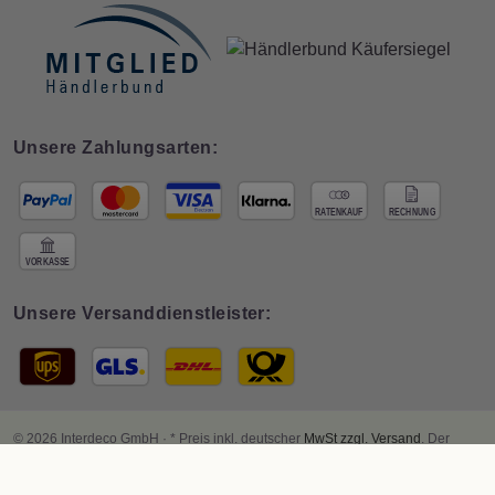
Unsere Zahlungsarten:
Unsere Versanddienstleister:
© 2026 Interdeco GmbH · * Preis inkl. deutscher
MwSt zzgl. Versand
. Der
Gesamtpreis ist abhängig vom Mehrwertsteuersatz des Lieferlandes.