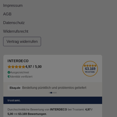
Impressum
AGB
Datenschutz
Widerrufsrecht
Vertrag widerrufen
INTERDECO
4,97 / 5,00
63.169
Ausgezeichnet
TRUSTAMI.
Identität verifiziert
Bestellung pünktlich und problemlos geliefert
Bestellung pünktlich und problemlos geliefert
Ebay.de
Ebay.de
trustami.
Durchschnittliche Bewertung von
INTERDECO
bei Trustami:
4,97 /
5,00
mit
63.169 Bewertungen
.