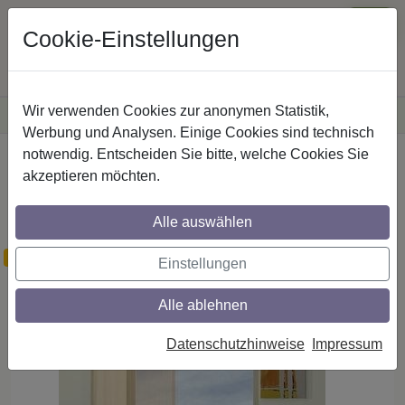
Cookie-Einstellungen
Wir verwenden Cookies zur anonymen Statistik,
·
Versandkostenfreie
Lieferung innerhalb Deutschlands
Sichere Zahlung
Werbung und Analysen. Einige Cookies sind technisch
notwendig. Entscheiden Sie bitte, welche Cookies Sie
Startseite
Gardinen
Schiebevorhänge
akzeptieren möchten.
Schiebevorhänge / Flächenvorhänge im
Dessin Macarino Fb. 73
Alle auswählen
wenig Bestand
Einstellungen
Alle ablehnen
Datenschutzhinweise
Impressum