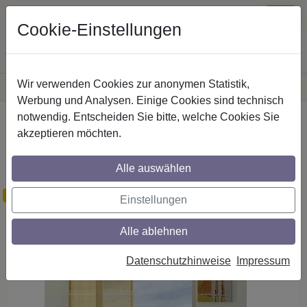
Cookie-Einstellungen
Wir verwenden Cookies zur anonymen Statistik,
·
Versandkostenfreie
Lieferung innerhalb Deutschlands
Sichere Zahlung
Werbung und Analysen. Einige Cookies sind technisch
notwendig. Entscheiden Sie bitte, welche Cookies Sie
Startseite
Gardinen
Schiebevorhänge
akzeptieren möchten.
Schiebevorhänge / Flächenvorhänge im
Dessin Clarissa Fb. 58
Alle auswählen
wenig Bestand
Einstellungen
Alle ablehnen
Datenschutzhinweise
Impressum