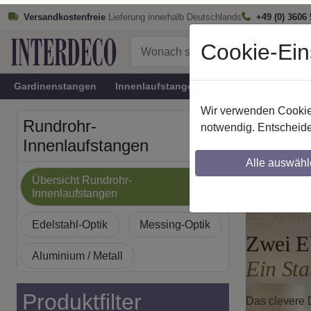
Versandkostenfreie
Lieferung innerhalb Deutschlands
+49 (0) 3606
Cookie-Ein
Gardinenstangen
Innenlaufstangen
Rundrohr-Innenlau
Wir verwenden Cookies
Startseite
Rundrohr-
notwendig. Entscheide
Innenl
Innenlaufstangen
Alle auswähl
Übersicht Rundrohr-
Innenlaufstangen
RUNDRO
Edelstahl-Optik
Messing-Optik
Zwei E
Aluminium / Metall
Ein Sta
Produktfilter
Das clevere 