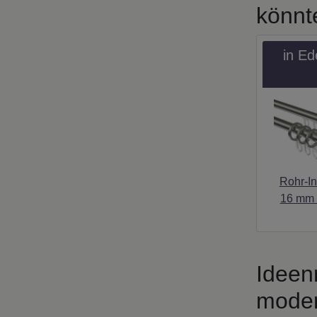
könnt
in Ed
Rohr-I
16 mm 
Ideen
moder