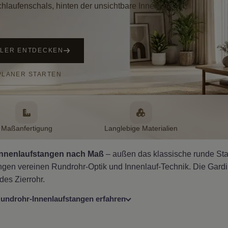
hlaufenschals, hinten der unsichtbare Innenlauf
LLER ENTDECKEN
PLANER STARTEN
Maßanfertigung
Langlebige Materialien
nnenlaufstangen nach Maß
– außen das klassische runde Stan
gen vereinen Rundrohr-Optik und Innenlauf-Technik. Die Gardine 
es Zierrohr.
undrohr-Innenlaufstangen erfahren