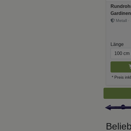
Rundrohr
Gardinen
20 mm Ø 
Metall · 
Schwarz
Länge
* Preis in
Belie