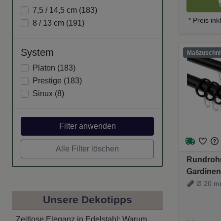
7,5 / 14,5 cm (
183
)
* Preis in
8 / 13 cm (
191
)
System
Maßzuschnit
Platon (
183
)
Prestige (
183
)
Sinux (
8
)
Filter anwenden
Alle Filter löschen
Rundrohr
Gardinen
20 mm Ø 
Ø 20 mm 
Schwarz
Träger
Unsere Dekotipps
Zeitlose Eleganz in Edelstahl: Warum