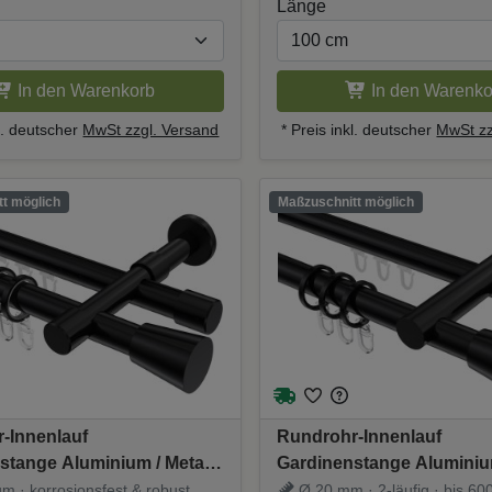
Länge
In den Warenkorb
In den Warenko
kl. deutscher
MwSt zzgl. Versand
* Preis inkl. deutscher
MwSt zz
t möglich
Maßzuschnitt möglich
-Innenlauf
Rundrohr-Innenlauf
stange Aluminium / Metall
Gardinenstange Aluminium
2-läufig PRESTIGE - Sitra
20 mm Ø 2-läufig PLATON 
m · korrosionsfest & robust
Ø 20 mm · 2-läufig · bis 600