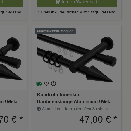
rb
In den Warenkorb
gl. Versand
* Preis inkl. deutscher
MwSt zzgl. Versand
Maßzuschnitt möglich
Rundrohr-Innenlauf
 / Metall
Gardinenstange Aluminium / Metall
E - Savio
20 mm Ø 2-läufig PLATON - Savio
Aluminium · korrosionsfest & robust
Schwarz
70 €
*
47,00 €
*