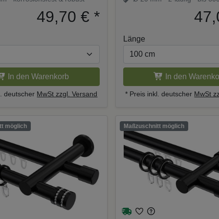
Schwarz
Träger
49,70 €
*
47,
Länge
In den Warenkorb
In den Warenko
kl. deutscher
MwSt zzgl. Versand
* Preis inkl. deutscher
MwSt zz
t möglich
Maßzuschnitt möglich