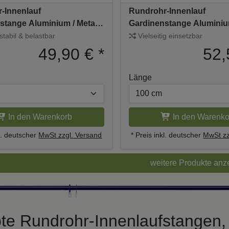
-Innenlauf
Rundrohr-Innenlauf
stange Aluminium / Metall
Gardinenstange Aluminium
2-läufig PLATON - Estana
20 mm Ø 2-läufig PRESTI
stabil & belastbar
Vielseitig einsetzbar
Schwarz
49,90 €
*
52,
Länge
In den Warenkorb
In den Warenko
kl. deutscher
MwSt zzgl. Versand
* Preis inkl. deutscher
MwSt zz
weitere Produkte anz
bte Rundrohr-Innenlaufstangen, 