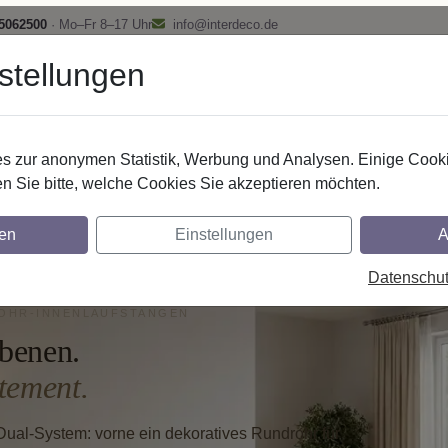
 5062500
· Mo–Fr 8–17 Uhr
info@interdeco.de
stellungen
fstangen
Gardinenschienen
Scheibenstangen
Gardine
 zur anonymen Statistik, Werbung und Analysen. Einige Cooki
Rundrohr-Innenlaufstangen
n Sie bitte, welche Cookies Sie akzeptieren möchten.
auf-Rundrohrstangen - eine gu
en
Einstellungen
A
Datenschu
HR-INNENLAUFSTANGEN
benen.
tement.
Dual-System: vorne ein dekoratives Rundrohr für