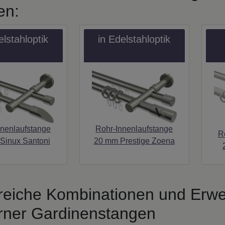
en:
elstahloptik
in Edelstahloptik
Rohr-Innenlaufstange
nnenlaufstange
R
20 mm Prestige Zoena
Sinux Santoni
reiche Kombinationen und Erwe
ner Gardinenstangen