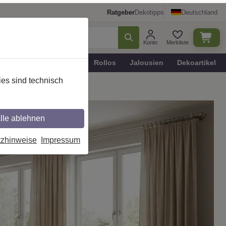
Ratgeber
Dekotipps
Deutschland
Konto
Merkliste
n
Plissee - Faltstores
Rollos
Jalousien
Dekoartikel
es sind technisch
te Kombination der Gardinenst
lle ablehnen
tzhinweise
Impressum