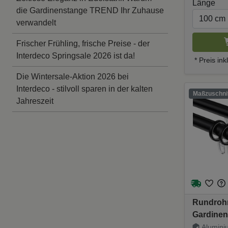
Länge
die Gardinenstange TREND Ihr Zuhause
verwandelt
Frischer Frühling, frische Preise - der
Interdeco Springsale 2026 ist da!
* Preis in
Die Wintersale-Aktion 2026 bei
Interdeco - stilvoll sparen in der kalten
Maßzuschnit
Jahreszeit
Rundrohr
Gardinen
20 mm Ø 
Aluminiu