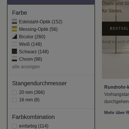
Ösen- und Sc
für Stores.
Farbe
Edelstahl-Optik (
152
)
BESTSE
Messing-Optik (
56
)
Bicolor (
260
)
INNENLAUF-
Weiß (
148
)
Schwarz (
148
)
Chrom (
98
)
alle anzeigen
Stangendurchmesser
Rundrohr-I
20 mm (
366
)
Vorhangstan
16 mm (
8
)
durchgehend
Mehr über R
Farbkombination
einfarbig (
114
)