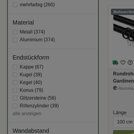
mehrfarbig (
260
)
Maßzuschnit
Material
Metall (
374
)
Aluminium (
374
)
Endstückform
Kappe (
67
)
Rundrohr
Kugel (
39
)
Gardinen
Kegel (
40
)
20 mm Ø 
Aluminiu
Konus (
79
)
Verano 
Glitzersteine (
56
)
Rillenzylinder (
39
)
Länge
alle anzeigen
Wandabstand