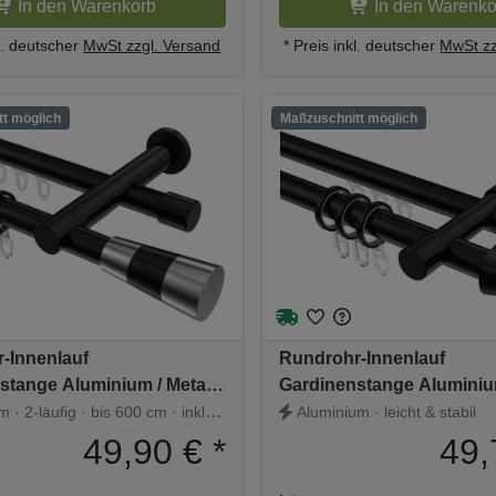
In den Warenkorb
In den Warenko
kl. deutscher
MwSt zzgl. Versand
* Preis inkl. deutscher
MwSt zz
t möglich
Maßzuschnitt möglich
-Innenlauf
Rundrohr-Innenlauf
stange Aluminium / Metall
Gardinenstange Aluminium
2-läufig PLATON - Tanara
20 mm Ø 2-läufig PRESTIG
· 2-läufig · bis 600 cm · inkl.
Aluminium · leicht & stabil
Schwarz
49,90 €
*
49,