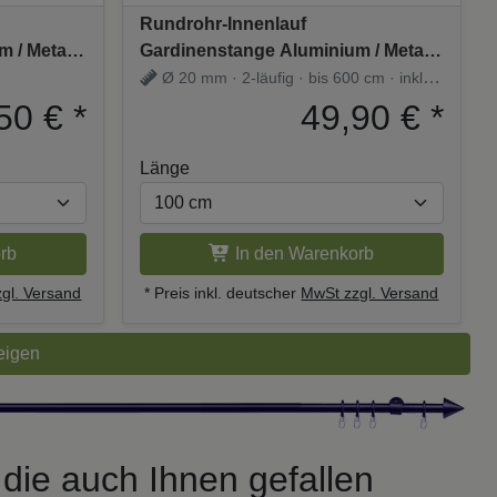
Rundrohr-Innenlauf
 / Metall
Gardinenstange Aluminium / Metall
GE - Zoena
20 mm Ø 2-läufig PLATON - Zoena
Ø 20 mm · 2-läufig · bis 600 cm · inkl.
Schwarz
Träger
50 €
*
49,90 €
*
Länge
rb
In den Warenkorb
gl. Versand
* Preis inkl. deutscher
MwSt zzgl. Versand
eigen
die auch Ihnen gefallen