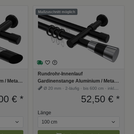
Maßzuschnitt möglich
Rundrohr-Innenlauf
 / Metall
Gardinenstange Aluminium / Metall
 - Verano
20 mm Ø 2-läufig PRESTIGE -
Ø 20 mm · 2-läufig · bis 600 cm · inkl.
Tanara Schwarz
Träger
00 €
*
52,50 €
*
Länge