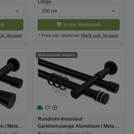
Länge
rb
In den Warenkorb
gl. Versand
* Preis inkl. deutscher
MwSt zzgl. Versand
Maßzuschnitt möglich
Rundrohr-Innenlauf
 / Metall
Gardinenstange Aluminium / Metall
- Sitra
20 mm Ø 2-läufig PRESTIGE -
 cm · inkl.
Aluminium · leicht & stabil