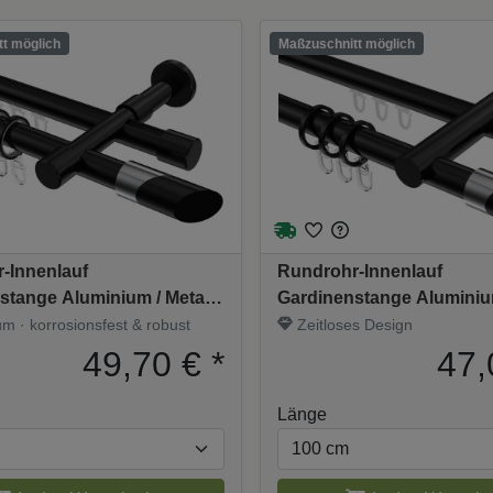
t möglich
Maßzuschnitt möglich
-Innenlauf
Rundrohr-Innenlauf
stange Aluminium / Metall
Gardinenstange Aluminium
2-läufig PRESTIGE -
20 mm Ø 2-läufig PLATON
m · korrosionsfest & robust
Zeitloses Design
Schwarz
Schwarz
49,70 €
*
47,
Länge