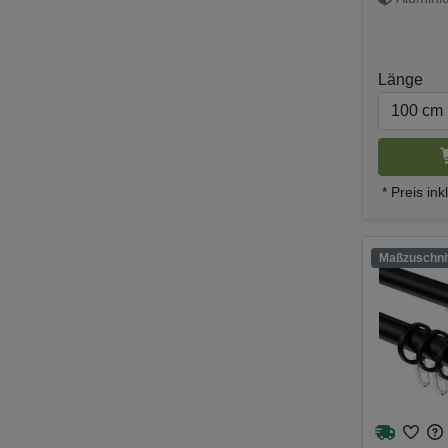
Schwarz
Länge
* Preis in
Maßzuschnit