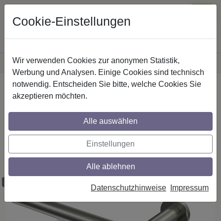
Cookie-Einstellungen
Wir verwenden Cookies zur anonymen Statistik,
·
Versandkostenfreie
Lieferung innerhalb Deutschlands
Sichere Zahlung
Werbung und Analysen. Einige Cookies sind technisch
notwendig. Entscheiden Sie bitte, welche Cookies Sie
Startseite
Rundrohr-Innenlaufstangen
akzeptieren möchten.
Edelstahl-Optik
Alle auswählen
Rundrohr-Innenlauf Gardinenstangen aus
Einstellungen
Edelstahl-Optik in 20 mm Ø, 2-läufig,
Modell PLATON - Estana
Alle ablehnen
Maßzuschnitt möglich
Datenschutzhinweise
Impressum