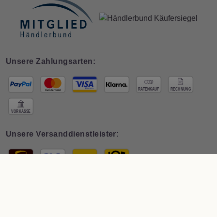
Unsere Zahlungsarten:
Unsere Versanddienstleister:
© 2026 Interdeco GmbH · * Preis inkl. deutscher
MwSt zzgl. Versand
. Der
Gesamtpreis ist abhängig vom Mehrwertsteuersatz des Lieferlandes.