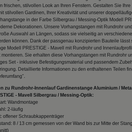
en frischen, stilvollen Look an Ihren Fenstern. Gestalten Sie Ihr
 mit stilvollen Gardinen, Ihrer Kreativität und unserer doppelläuf
rhangstange in der Farbe Silbergrau / Messing-Optik Modell P
oderne Dekorationen. Unsere Vorhangstangen mit Rundrohr und
große Auswahl an Längen, sodass sie vielseitig an verschieden
rden können. Dank der passgenau konzipierten Bauteile lässt 
ge Modell PRESTIGE - Mavell mit Rundrohr und Innenlaufprofil
t montieren. Sie erhalten diese Vorhangstangen mit Rundrohr u
iges Set - inklusive Befestigungsmaterial und passendem Zubehö
ngung. Detaillierte Informationen zu den enthaltenen Teilen fi
eferumfang".
en zu Rundrohr-Innenlauf Gardinenstange Aluminium / Meta
STIGE - Mavell Silbergrau / Messing-Optik:
art: Wandmontage
hl: 2-läufig
t: offener Schraubkappenträger
and: 8 / 13 cm gemessen von der Wand bis zur Mitte der Stan
nitt)