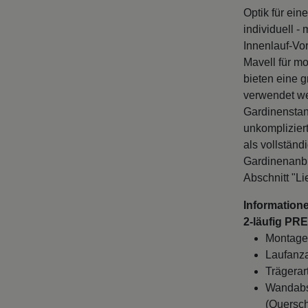
Optik für ein
individuell -
Innenlauf-Vo
Mavell für m
bieten eine 
verwendet we
Gardinenstan
unkomplizier
als vollständ
Gardinenanbri
Abschnitt "Li
Information
2-läufig PRE
Montage
Laufanza
Trägerar
Wandabst
(Quersch