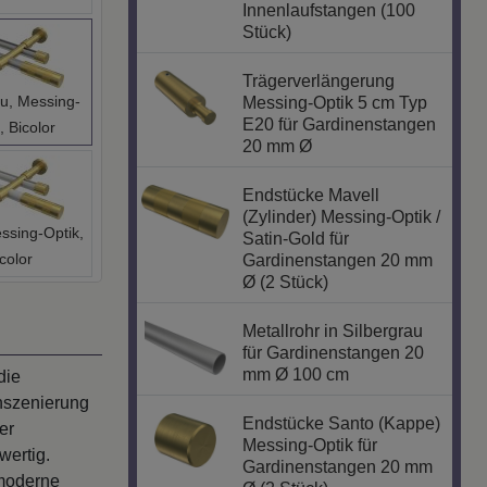
Innenlaufstangen (100
Stück)
Trägerverlängerung
au, Messing-
Messing-Optik 5 cm Typ
E20 für Gardinenstangen
, Bicolor
20 mm Ø
Endstücke Mavell
(Zylinder) Messing-Optik /
ssing-Optik,
Satin-Gold für
color
Gardinenstangen 20 mm
Ø (2 Stück)
Metallrohr in Silbergrau
für Gardinenstangen 20
mm Ø 100 cm
die
nszenierung
Endstücke Santo (Kappe)
er
Messing-Optik für
wertig.
Gardinenstangen 20 mm
 moderne