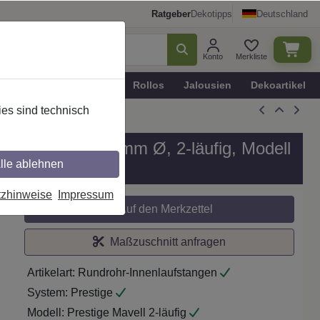
Ratgeber
Dekotipps
Deutschland
Konto
Merkliste
n
Plissee - Faltstores
Rollos
Jalousien
Dekoartikel
es sind technisch
 / Metall in 20 mm Ø, 2-läufig, Modell
lle ablehnen
tzhinweise
Impressum
Auf den Merkzettel
Maßzuschnitt anfragen
Artikelart:
Rundrohr-Innenlaufstangen
System:
Prestige
Modell:
Prestige Mavell 2-läufig