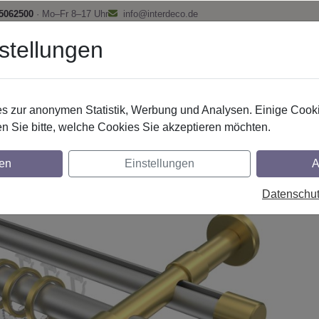
 5062500
· Mo–Fr 8–17 Uhr
info@interdeco.de
stellungen
fstangen
Gardinenschienen
Scheibenstangen
Gardine
 zur anonymen Statistik, Werbung und Analysen. Einige Cooki
Rundrohr-Innenlaufstangen
Aluminium / Metall
n Sie bitte, welche Cookies Sie akzeptieren möchten.
r-Innenlauf Gardinenstangen aus Aluminium
en
Einstellungen
A
E - Mavell Silbergrau / Messing-Optik
Datenschu
glich