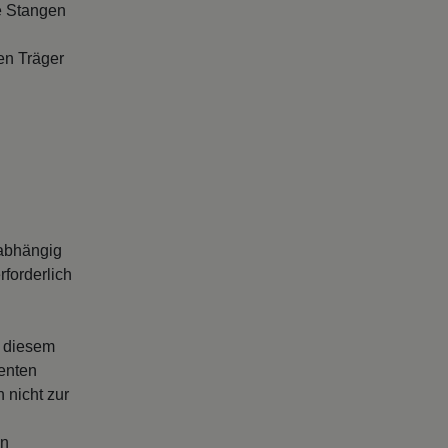
e Stangen
en Träger
abhängig
forderlich
s diesem
enten
 nicht zur
en