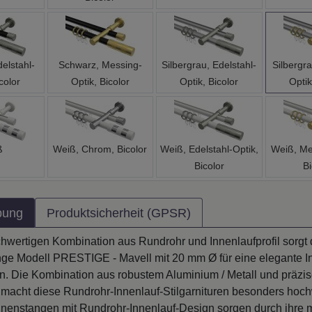
elstahl-
Schwarz, Messing-
Silbergrau, Edelstahl-
Silbergr
color
Optik, Bicolor
Optik, Bicolor
Optik
ß
Weiß, Chrom, Bicolor
Weiß, Edelstahl-Optik,
Weiß, Me
Bicolor
Bi
bung
Produktsicherheit (GPSR)
hwertigen Kombination aus Rundrohr und Innenlaufprofil sorgt 
ge Modell PRESTIGE - Mavell mit 20 mm Ø für eine elegante I
en. Die Kombination aus robustem Aluminium / Metall und präzis
 macht diese Rundrohr-Innenlauf-Stilgarnituren besonders hoch
nenstangen mit Rundrohr-Innenlauf-Design sorgen durch ihre