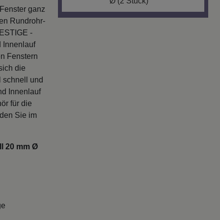
Ø (2 Stück)
e Fenster ganz
igen Rundrohr-
RESTIGE -
 Innenlauf
en Fenstern
sich die
 schnell und
nd Innenlauf
r für die
nden Sie im
ll 20 mm Ø
ge