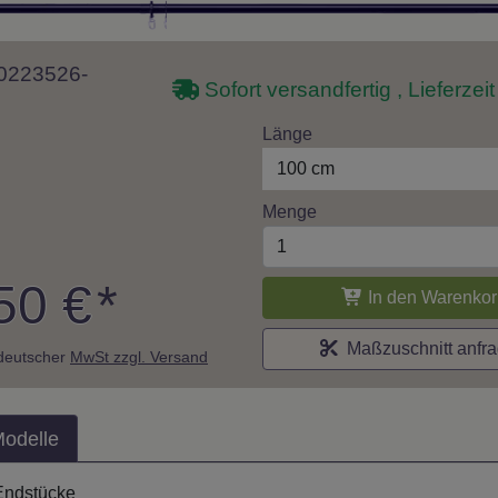
 10223526-
Sofort versandfertig , Lieferzei
Länge
100 cm
Menge
50 €
*
In den Warenkor
Maßzuschnitt anfr
. deutscher
MwSt zzgl. Versand
Modelle
Endstücke