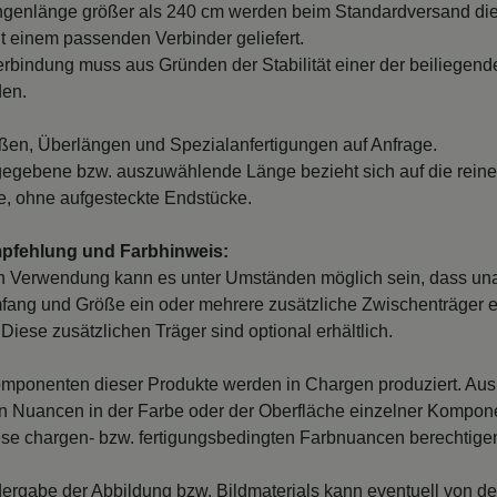
ngenlänge größer als 240 cm werden beim Standardversand di
it einem passenden Verbinder geliefert.
erbindung muss aus Gründen der Stabilität einer der beiliegend
den.
en, Überlängen und Spezialanfertigungen auf Anfrage.
egebene bzw. auszuwählende Länge bezieht sich auf die reine
, ohne aufgesteckte Endstücke.
mpfehlung und Farbhinweis:
n Verwendung kann es unter Umständen möglich sein, dass un
fang und Größe ein oder mehrere zusätzliche Zwischenträger er
Diese zusätzlichen Träger sind optional erhältlich.
mponenten dieser Produkte werden in Chargen produziert. Au
 Nuancen in der Farbe oder der Oberfläche einzelner Kompon
iese chargen- bzw. fertigungsbedingten Farbnuancen berechtigen
ergabe der Abbildung bzw. Bildmaterials kann eventuell von d