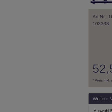
Art.Nr.:
103338
52,
* Preis inkl
Weitere 
Auswahl 