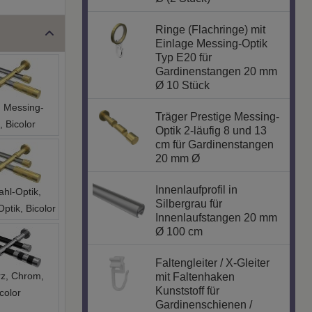
Ringe (Flachringe) mit
Einlage Messing-Optik
Typ E20 für
Gardinenstangen 20 mm
Ø 10 Stück
 Messing-
Träger Prestige Messing-
, Bicolor
Optik 2-läufig 8 und 13
cm für Gardinenstangen
20 mm Ø
Innenlaufprofil in
ahl-Optik,
Silbergrau für
ptik, Bicolor
Innenlaufstangen 20 mm
Ø 100 cm
Faltengleiter / X-Gleiter
z, Chrom,
mit Faltenhaken
Kunststoff für
color
Gardinenschienen /