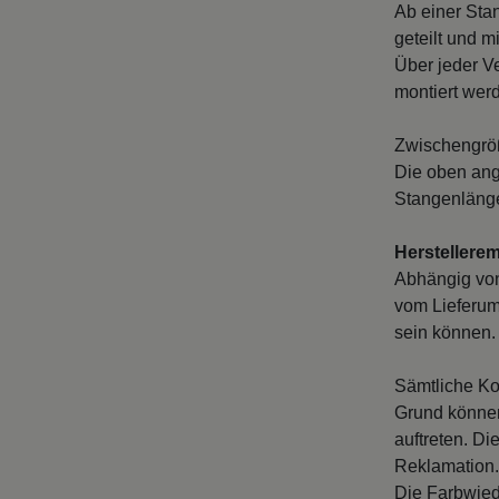
Ab einer Sta
geteilt und m
Über jeder V
montiert wer
Zwischengröß
Die oben ang
Stangenlänge
Herstellere
Abhängig vo
vom Lieferum
sein können. 
Sämtliche Ko
Grund können
auftreten. D
Reklamation.
Die Farbwied