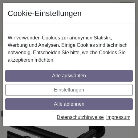
Cookie-Einstellungen
Wir verwenden Cookies zur anonymen Statistik,
·
Versandkostenfreie
Lieferung innerhalb Deutschlands
Sichere Zahlung
Werbung und Analysen. Einige Cookies sind technisch
notwendig. Entscheiden Sie bitte, welche Cookies Sie
Startseite
Rundrohr-Innenlaufstangen
akzeptieren möchten.
Aluminium / Metall
Alle auswählen
Rundrohr-Innenlauf Gardinenstangen aus
Einstellungen
Aluminium / Metall in 20 mm Ø, 2-läufig,
Modell PRESTIGE - Mavell Schwarz
Alle ablehnen
Maßzuschnitt möglich
Datenschutzhinweise
Impressum