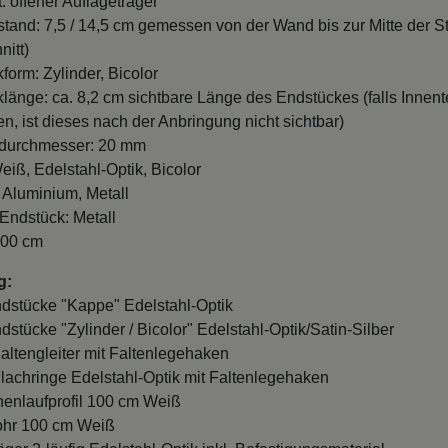
and: 7,5 / 14,5 cm gemessen von der Wand bis zur Mitte der S
nitt)
form: Zylinder, Bicolor
länge: ca. 8,2 cm sichtbare Länge des Endstückes (falls Innente
n, ist dieses nach der Anbringung nicht sichtbar)
durchmesser: 20 mm
eiß, Edelstahl-Optik, Bicolor
: Aluminium, Metall
 Endstück: Metall
100 cm
g:
ndstücke "Kappe" Edelstahl-Optik
ndstücke "Zylinder / Bicolor" Edelstahl-Optik/Satin-Silber
Faltengleiter mit Faltenlegehaken
Flachringe Edelstahl-Optik mit Faltenlegehaken
nnenlaufprofil 100 cm Weiß
ohr 100 cm Weiß
äger 2-läufig Edelstahl-Optik inkl. Befestigungsmaterial