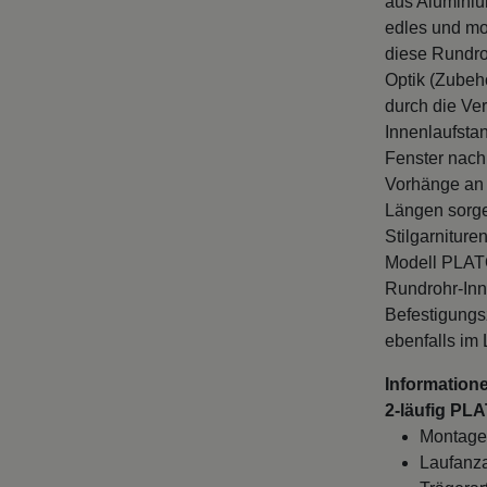
edles und mo
diese Rundroh
Optik (Zubehö
durch die Ve
Innenlaufsta
Fenster nach
Vorhänge an 
Längen sorge
Stilgarnitur
Modell PLATON
Rundrohr-Inne
Befestigungs
ebenfalls im
Information
2-läufig PLA
Montage
Laufanza
Trägerart