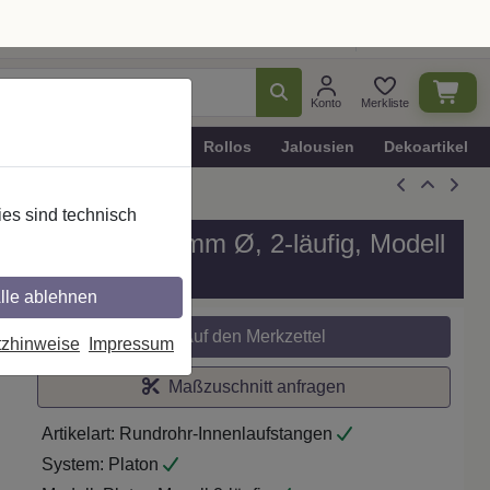
Ratgeber
Dekotipps
Deutschland
Konto
Merkliste
n
Plissee - Faltstores
Rollos
Jalousien
Dekoartikel
es sind technisch
 / Metall in 20 mm Ø, 2-läufig, Modell
lle ablehnen
tzhinweise
Impressum
Auf den Merkzettel
Maßzuschnitt anfragen
Artikelart:
Rundrohr-Innenlaufstangen
System:
Platon
Modell:
Platon Mavell 2-läufig