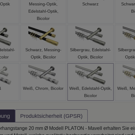
Edelstahl-Optik,
Bi
Bicolor
elstahl-
Schwarz, Messing-
Silbergrau, Edelstahl-
Silbergr
color
Optik, Bicolor
Optik, Bicolor
Optik
ß
Weiß, Chrom, Bicolor
Weiß, Edelstahl-Optik,
Weiß, Me
Bicolor
Bi
bung
Produktsicherheit (GPSR)
orhangstange 20 mm Ø Modell PLATON - Mavell erhalten Sie ei
 und Metall, welche qualitativ hochwertig verarbeitet sind und 