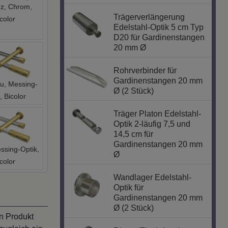
Trägerverlängerung
color
Edelstahl-Optik 5 cm Typ
D20 für Gardinenstangen
20 mm Ø
Rohrverbinder für
Gardinenstangen 20 mm
au, Messing-
Ø (2 Stück)
, Bicolor
Träger Platon Edelstahl-
Optik 2-läufig 7,5 und
14,5 cm für
Gardinenstangen 20 mm
ssing-Optik,
Ø
color
Wandlager Edelstahl-
Optik für
Gardinenstangen 20 mm
Ø (2 Stück)
n Produkt
zugleich ein
Ringe (Flachringe)