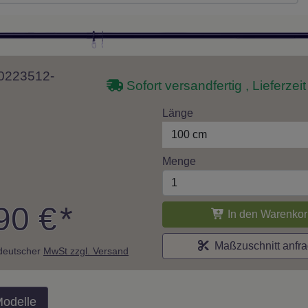
 10223512-
Sofort versandfertig , Lieferzei
Länge
100 cm
Menge
90 €
*
In den Warenkor
Maßzuschnitt anfr
. deutscher
MwSt zzgl. Versand
Modelle