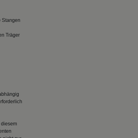
e Stangen
en Träger
abhängig
forderlich
s diesem
enten
 nicht zur