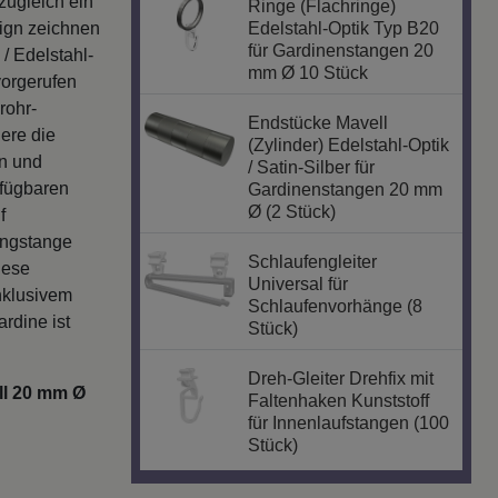
ign zeichnen
Edelstahl-Optik Typ B20
für Gardinenstangen 20
 / Edelstahl-
mm Ø 10 Stück
vorgerufen
rohr-
Endstücke Mavell
ere die
(Zylinder) Edelstahl-Optik
en und
/ Satin-Silber für
rfügbaren
Gardinenstangen 20 mm
Ø (2 Stück)
f
angstange
Schlaufengleiter
iese
Universal für
inklusivem
Schlaufenvorhänge (8
rdine ist
Stück)
Dreh-Gleiter Drehfix mit
ll 20 mm Ø
Faltenhaken Kunststoff
für Innenlaufstangen (100
Stück)