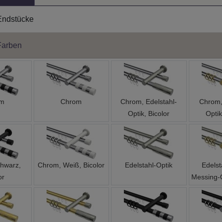
Endstücke
Farben
om
Chrom
Chrom, Edelstahl-
Chrom,
Optik, Bicolor
Optik
hwarz,
Chrom, Weiß, Bicolor
Edelstahl-Optik
Edelst
or
Messing-O
Optik
Messing-Optik,
Schwarz
Schwar