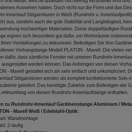
dernes Aussehen haben. Doch nicht nur die Form und das Des
r-Innenlauf Stilgarnituren in Weiß (Rundrohr u. Innenlaufprofil)
r) aus, sondern auch die gute Stabilität und Langlebigkeit, her
rwendung hochwertiger Materialien. Diese doppelläufigen Rund
nge eignen sich besonders gut dafür, um Wohnräume insbesond
 Ihren Vorstellungen zu dekorieren. Befestigen Sie Ihre Gardin
diesen Vorhangstange Modell PLATON - Mavell. Die vielen ve
n dafür, dass sämtliche Fenster mit unseren Rundrohr-Innenlau
en ausgestattet werden können. Das Anbringen von diesen Vorh
 - Mavell gestaltet sich als sehr einfach und unkompliziert. D
nlauf Stilgarnituren werden als komplett konfektionierte Sets 
zubehör geliefert. Das benötigte Zubehör zum Befestigen der Ga
 Lieferumfang von diesen Rundrohr-Innenlaufstange enthalten.
en zu Rundrohr-Innenlauf Gardinenstange Aluminium / Meta
TON - Mavell Weiß / Edelstahl-Optik:
art: Wandmontage
hl: 2-läufig
: offener Auflageträger