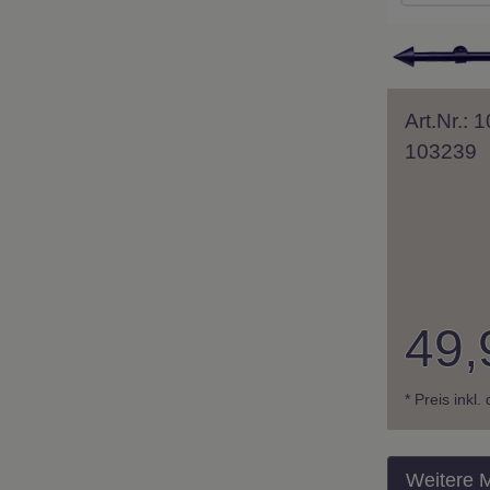
Art.Nr.:
103239
49,
* Preis inkl
Weitere 