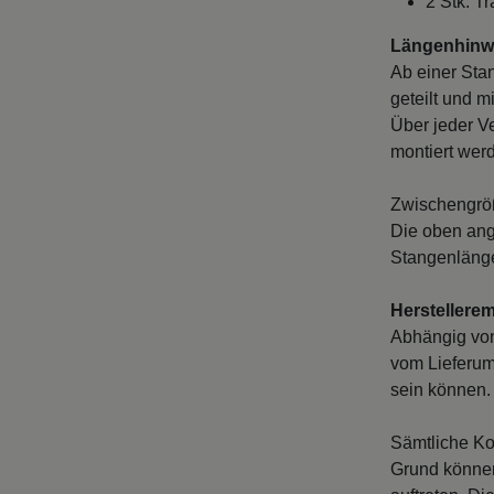
Längenhinwe
Ab einer Sta
geteilt und m
Über jeder V
montiert wer
Zwischengröß
Die oben ang
Stangenlänge
Herstellere
Abhängig vo
vom Lieferum
sein können. 
Sämtliche Ko
Grund können
auftreten. D