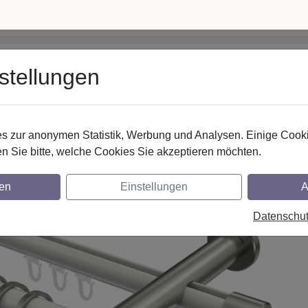
 5062500
· Mo–Fr 8–17 Uhr
info@interdeco.de
stellungen
fstangen
Gardinenschienen
Scheibenstangen
Gardine
 zur anonymen Statistik, Werbung und Analysen. Einige Cooki
Rundrohr-Innenlaufstangen
Aluminium / Metall
n Sie bitte, welche Cookies Sie akzeptieren möchten.
r-Innenlauf Gardinenstangen aus Aluminium
en
Einstellungen
A
- Mavell Weiß / Edelstahl-Optik
Datenschu
glich