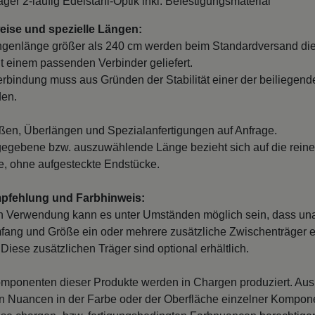
ise und spezielle Längen:
ngenlänge größer als 240 cm werden beim Standardversand di
it einem passenden Verbinder geliefert.
erbindung muss aus Gründen der Stabilität einer der beiliegend
den.
en, Überlängen und Spezialanfertigungen auf Anfrage.
egebene bzw. auszuwählende Länge bezieht sich auf die reine
, ohne aufgesteckte Endstücke.
mpfehlung und Farbhinweis:
n Verwendung kann es unter Umständen möglich sein, dass un
fang und Größe ein oder mehrere zusätzliche Zwischenträger er
Diese zusätzlichen Träger sind optional erhältlich.
mponenten dieser Produkte werden in Chargen produziert. Au
 Nuancen in der Farbe oder der Oberfläche einzelner Kompon
iese chargen- bzw. fertigungsbedingten Farbnuancen berechtigen