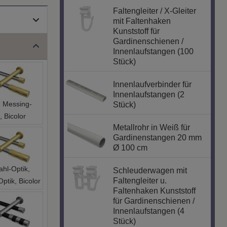
Faltengleiter / X-Gleiter
mit Faltenhaken
Kunststoff für
Gardinenschienen /
Innenlaufstangen (100
Stück)
Innenlaufverbinder für
Innenlaufstangen (2
 Messing-
Stück)
, Bicolor
Metallrohr in Weiß für
Gardinenstangen 20 mm
Ø 100 cm
ahl-Optik,
Schleuderwagen mit
Faltengleiter u.
ptik, Bicolor
Faltenhaken Kunststoff
für Gardinenschienen /
Innenlaufstangen (4
Stück)
z, Chrom,