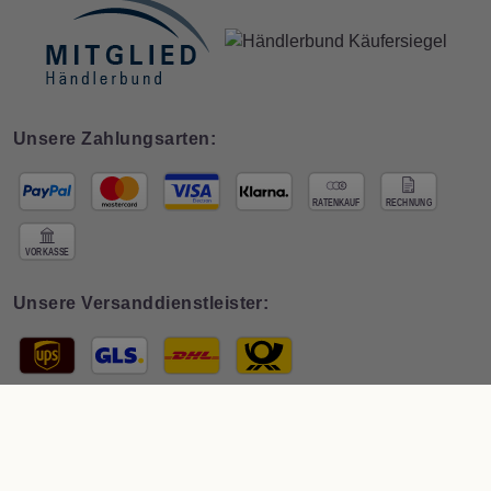
Unsere Zahlungsarten:
Unsere Versanddienstleister:
© 2026 Interdeco GmbH · * Preis inkl. deutscher
MwSt zzgl. Versand
. Der
Gesamtpreis ist abhängig vom Mehrwertsteuersatz des Lieferlandes.