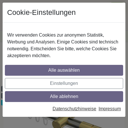
Cookie-Einstellungen
Wir verwenden Cookies zur anonymen Statistik,
·
Versandkostenfreie
Lieferung innerhalb Deutschlands
Sichere Zahlung
Werbung und Analysen. Einige Cookies sind technisch
notwendig. Entscheiden Sie bitte, welche Cookies Sie
Startseite
Innenlaufstangen
Edelstahl-Optik
akzeptieren möchten.
Gardinenstangen mit Innenlauf aus
Edelstahl-Optik / Messing-Optik in 20 mm
Alle auswählen
Ø, 1-läufig, Modell PRESTIGE - Elanto
Einstellungen
Maßzuschnitt möglich
Ausklinkung möglich
Alle ablehnen
Neuheit
Datenschutzhinweise
Impressum