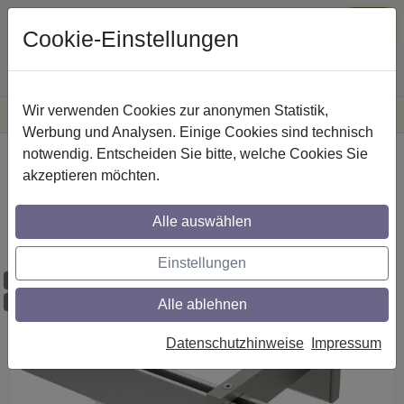
Cookie-Einstellungen
Wir verwenden Cookies zur anonymen Statistik,
·
Versandkostenfreie
Lieferung innerhalb Deutschlands
Sichere Zahlung
Werbung und Analysen. Einige Cookies sind technisch
notwendig. Entscheiden Sie bitte, welche Cookies Sie
Startseite
Innenlaufstangen
Edelstahl-Optik
akzeptieren möchten.
Gardinenstangen mit eckigem Innenlauf
aus Edelstahl-Optik in 14x35 mm, 1-läufig,
Alle auswählen
Modell SMARTLINE - Lox
Einstellungen
Maßzuschnitt möglich
Ausklinkung möglich
Alle ablehnen
Datenschutzhinweise
Impressum