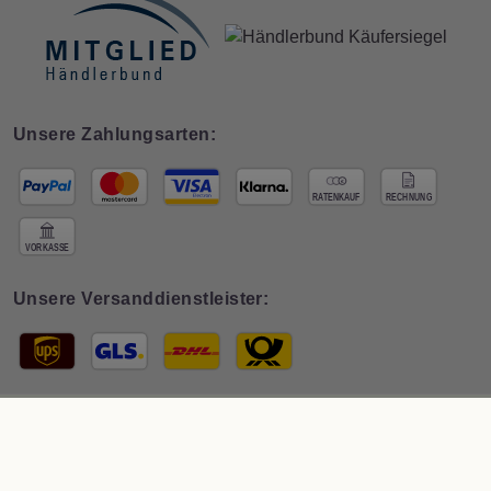
Unsere Zahlungsarten:
Unsere Versanddienstleister:
© 2026 Interdeco GmbH · * Preis inkl. deutscher
MwSt zzgl. Versand
. Der
Gesamtpreis ist abhängig vom Mehrwertsteuersatz des Lieferlandes.