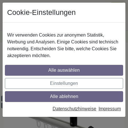
Cookie-Einstellungen
Wir verwenden Cookies zur anonymen Statistik,
·
Versandkostenfreie
Lieferung innerhalb Deutschlands
Sichere Zahlung
Werbung und Analysen. Einige Cookies sind technisch
notwendig. Entscheiden Sie bitte, welche Cookies Sie
Startseite
Innenlaufstangen
Aluminium / Metall
akzeptieren möchten.
Alle auswählen
Gardinenstangen mit Innenlauf aus
Aluminium / Metall in 20 mm Ø, 1-läufig,
Einstellungen
Modell SONIUS - Savio Weiß / Schwarz
Alle ablehnen
Maßzuschnitt möglich
Ausklinkung möglich
Datenschutzhinweise
Impressum