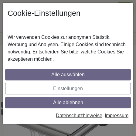
Cookie-Einstellungen
Wir verwenden Cookies zur anonymen Statistik,
·
Versandkostenfreie
Lieferung innerhalb Deutschlands
Sichere Zahlung
Werbung und Analysen. Einige Cookies sind technisch
notwendig. Entscheiden Sie bitte, welche Cookies Sie
Startseite
Innenlaufstangen
Aluminium / Metall
akzeptieren möchten.
Alle auswählen
Gardinenstangen mit Innenlauf aus
Aluminium / Metall in 20 mm Ø, 1-läufig,
Einstellungen
Modell PRESTIGE - Savio Weiß / Chrom
Alle ablehnen
Maßzuschnitt möglich
Ausklinkung möglich
Datenschutzhinweise
Impressum