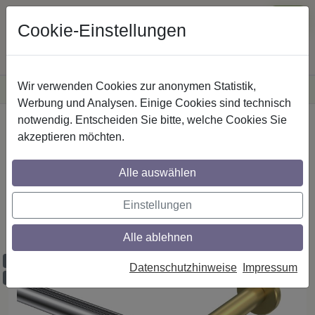
Cookie-Einstellungen
Wir verwenden Cookies zur anonymen Statistik,
·
Versandkostenfreie
Lieferung innerhalb Deutschlands
Sichere Zahlung
Werbung und Analysen. Einige Cookies sind technisch
notwendig. Entscheiden Sie bitte, welche Cookies Sie
Startseite
Innenlaufstangen
Aluminium / Metall
akzeptieren möchten.
Alle auswählen
Gardinenstangen mit Innenlauf aus
Aluminium / Metall in 20 mm Ø, 1-läufig,
Einstellungen
Modell PRESTIGE - Luino Chrom /
Messing-Optik
Alle ablehnen
Maßzuschnitt möglich
Datenschutzhinweise
Impressum
Ausklinkung möglich