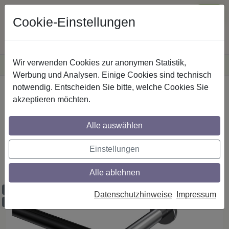
Cookie-Einstellungen
Wir verwenden Cookies zur anonymen Statistik,
·
Versandkostenfreie
Lieferung innerhalb Deutschlands
Sichere Zahlung
Werbung und Analysen. Einige Cookies sind technisch
notwendig. Entscheiden Sie bitte, welche Cookies Sie
Startseite
Innenlaufstangen
Aluminium / Metall
akzeptieren möchten.
Alle auswählen
Gardinenstangen mit Innenlauf aus
Aluminium / Metall in 20 mm Ø, 1-läufig,
Einstellungen
Modell PRESTIGE - Elanto Schwarz /
Chrom
Alle ablehnen
Maßzuschnitt möglich
Datenschutzhinweise
Impressum
Ausklinkung möglich