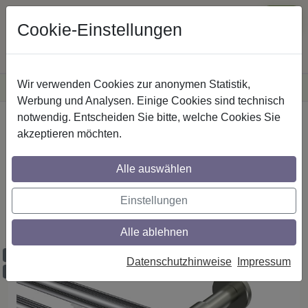
Cookie-Einstellungen
Wir verwenden Cookies zur anonymen Statistik,
·
Versandkostenfreie
Lieferung innerhalb Deutschlands
Sichere Zahlung
Werbung und Analysen. Einige Cookies sind technisch
notwendig. Entscheiden Sie bitte, welche Cookies Sie
Startseite
Innenlaufstangen
Aluminium / Metall
akzeptieren möchten.
Alle auswählen
Gardinenstangen mit Innenlauf aus
Aluminium / Metall in 20 mm Ø, 2-läufig,
Einstellungen
Modell PRESTIGE - Verano Chrom /
Edelstahl-Optik
Alle ablehnen
Maßzuschnitt möglich
Datenschutzhinweise
Impressum
Ausklinkung möglich