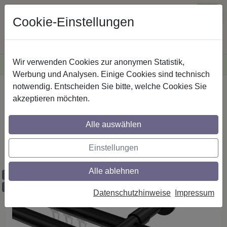
Cookie-Einstellungen
Wir verwenden Cookies zur anonymen Statistik,
·
Versandkostenfreie
Lieferung innerhalb Deutschlands
Sichere Zahlung
Werbung und Analysen. Einige Cookies sind technisch
notwendig. Entscheiden Sie bitte, welche Cookies Sie
Startseite
Innenlaufstangen
Aluminium / Metall
akzeptieren möchten.
Alle auswählen
Gardinenstangen mit Innenlauf aus
Aluminium / Metall in 20 mm Ø, 2-läufig,
Einstellungen
Modell PRESTIGE - Tanara Schwarz
Alle ablehnen
Maßzuschnitt möglich
Ausklinkung möglich
Datenschutzhinweise
Impressum