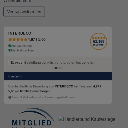
Widerrufsrecht
Vertrag widerrufen
INTERDECO
4,97 / 5,00
63.169
Ausgezeichnet
TRUSTAMI.
Identität verifiziert
Bestellung pünktlich und problemlos geliefert
Bestellung pünktlich und problemlos geliefert
Ebay.de
Ebay.de
trustami.
Durchschnittliche Bewertung von
INTERDECO
bei Trustami:
4,97 /
5,00
mit
63.169 Bewertungen
.
Basis: 3 Verkaufs- und 4 Bewertungsplattformen