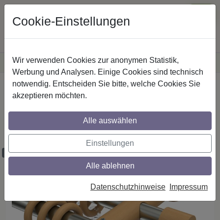
Cookie-Einstellungen
Wir verwenden Cookies zur anonymen Statistik,
·
Versandkostenfreie
Lieferung innerhalb Deutschlands
Sichere Zahlung
Werbung und Analysen. Einige Cookies sind technisch
notwendig. Entscheiden Sie bitte, welche Cookies Sie
Startseite
Gardinenstangen
Metall / Holz
akzeptieren möchten.
Gardinenstangen aus Metall / Holz in 20
mm Ø, 2-läufig, Modell TALENA - Feta
Alle auswählen
Edelstahl-Optik / Buche lackiert
Einstellungen
Maßzuschnitt möglich
Alle ablehnen
Datenschutzhinweise
Impressum