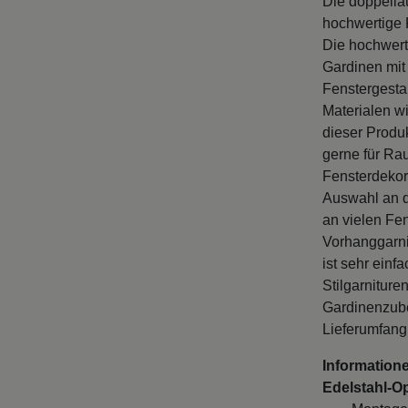
Die doppellä
hochwertige 
Die hochwert
Gardinen mit 
Fenstergesta
Materialen w
dieser Produ
gerne für Ra
Fensterdekor
Auswahl an d
an vielen Fe
Vorhanggarni
ist sehr ein
Stilgarniture
Gardinenzube
Lieferumfang
Informatione
Edelstahl-Opt