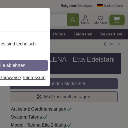
Ratgeber
Dekotipps
Deutschland
Konto
Merkliste
n
Plissee - Faltstores
Rollos
Jalousien
Dekoartikel
es sind technisch
äufig, Modell TALENA - Etta Edelstahl-
lle ablehnen
tzhinweise
Impressum
Auf den Merkzettel
Maßzuschnitt anfragen
Artikelart:
Gardinenstangen
System:
Talena
Modell:
Talena Etta 2-läufig