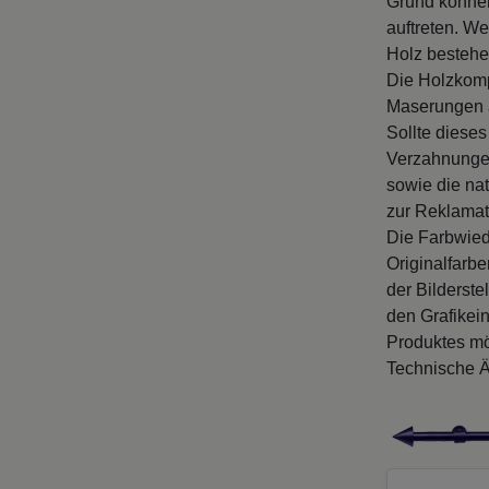
Grund können
auftreten. We
Holz bestehe
Die Holzkomp
Maserungen a
Sollte dieses
Verzahnungen
sowie die na
zur Reklamat
Die Farbwied
Originalfarb
der Bilderste
den Grafikei
Produktes mö
Technische Ä