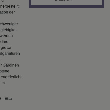
nd
ergestellt.
ation der
chwertiger
glebigkeit
n werden
 Ihre
 große
ilgarnituren
n
r Gardinen
botene
erforderliche
 im
 - Etta