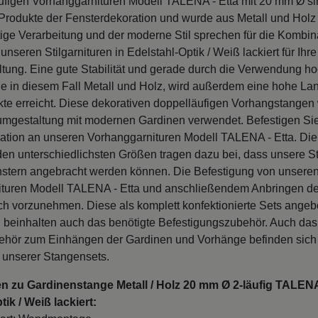
ufigen Vorhanggarnituren Modell TALENA - Etta mit 20 mm Ø si
Produkte der Fensterdekoration und wurde aus Metall und Holz h
ige Verarbeitung und der moderne Stil sprechen für die Kombin
unseren Stilgarnituren in Edelstahl-Optik / Weiß lackiert für Ihre
ltung. Eine gute Stabilität und gerade durch die Verwendung ho
ie in diesem Fall Metall und Holz, wird außerdem eine hohe Lan
kte erreicht. Diese dekorativen doppelläufigen Vorhangstange
umgestaltung mit modernen Gardinen verwendet. Befestigen Sie
ation an unseren Vorhanggarnituren Modell TALENA - Etta. Die
en unterschiedlichsten Größen tragen dazu bei, dass unsere St
nstern angebracht werden können. Die Befestigung von unsere
turen Modell TALENA - Etta und anschließendem Anbringen de
fach vorzunehmen. Diese als komplett konfektionierte Sets ange
n beinhalten auch das benötigte Befestigungszubehör. Auch das 
hör zum Einhängen der Gardinen und Vorhänge befinden sich
 unserer Stangensets.
n zu Gardinenstange Metall / Holz 20 mm Ø 2-läufig TALENA
ik / Weiß lackiert: