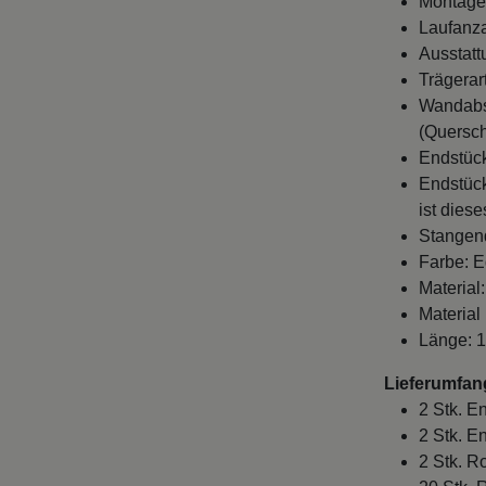
Montage
Laufanza
Ausstatt
Trägerar
Wandabst
(Quersch
Endstück
Endstück
ist dies
Stangen
Farbe: E
Material:
Material
Länge: 
Lieferumfan
2 Stk. E
2 Stk. E
2 Stk. R