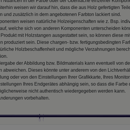
 Nuancen in der Farbe oder der Oberfläche einzelner Kompon
iterhin weisen wir darauf hin, dass die aus Holz gefertigten Tei
n und zusätzlich in dem angebotenen Farbton lackiert sind.
onenten weisen natürliche Holzeigenschaften wie z. Bsp. indiv
uf, welche sich von anderen Komponenten unterscheiden kön
 Produkt mit Holzstangen ausgestattet sein, so können diese mi
 produziert sein. Diese chargen- bzw. fertigungsbedingten F
türliche Holzbeschaffenheit und mögliche Verzahnungen berech
ion.
ergabe der Abbildung bzw. Bildmaterials kann eventuell von d
en abweichen. Dieses könnte unter anderem von den Lichtverhäl
llung oder von den Einstellungen Ihrer Grafikkarte, Ihres Monito
nstellungen Ihres Endgerätes abhängig sein, so dass die Farbe
glicherweise nicht authentisch wiedergegeben werden kann.
nderungen vorbehalten.