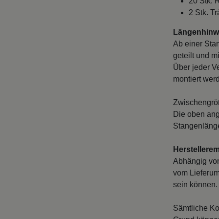
20 Stk. 
2 Stk. T
Längenhinwe
Ab einer Sta
geteilt und m
Über jeder V
montiert wer
Zwischengröß
Die oben ang
Stangenlänge
Herstellere
Abhängig vo
vom Lieferum
sein können. 
Sämtliche Ko