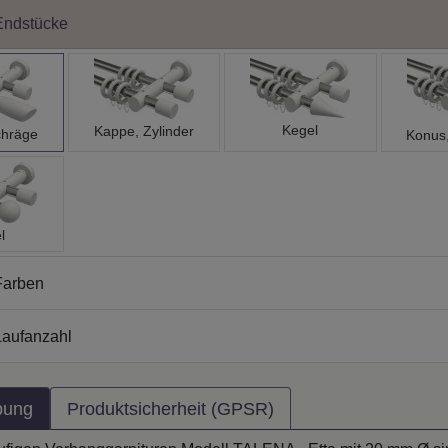
Endstücke
Kegel
Kappe, Zylinder
chräge
Konus
l
Farben
aufanzahl
bung
Produktsicherheit (GPSR)