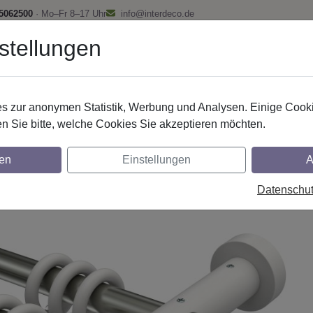
 5062500
· Mo–Fr 8–17 Uhr
info@interdeco.de
stellungen
fstangen
Gardinenschienen
Scheibenstangen
Gardine
 zur anonymen Statistik, Werbung und Analysen. Einige Cooki
Gardinenstangen
Metall / Holz
n Sie bitte, welche Cookies Sie akzeptieren möchten.
nstangen aus Metall / Holz in 20 mm Ø, 2-l
en
Einstellungen
A
Weiß lackiert
Datenschu
glich