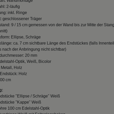
art: Wandmontage
hl: 2-läufig
ung: inkl. Ringe
t: geschlossener Träger
and: 9 / 15 cm gemessen von der Wand bis zur Mitte der Stan
nitt)
form: Ellipse, Schräge
länge: ca. 7 cm sichtbare Länge des Endstückes (falls Innentei
es nach der Anbringung nicht sichtbar)
durchmesser: 20 mm
delstahl-Optik, Weiß, Bicolor
 Metall, Holz
 Endstück: Holz
100 cm
g:
ndstücke "Ellipse / Schräge" Weiß
ndstücke "Kappe" Weiß
ohre 100 cm Edelstahl-Optik