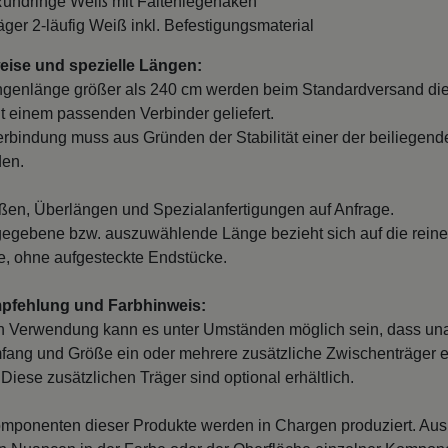
Rundringe Weiß mit Faltenlegehaken
räger 2-läufig Weiß inkl. Befestigungsmaterial
ise und spezielle Längen:
ngenlänge größer als 240 cm werden beim Standardversand di
it einem passenden Verbinder geliefert.
erbindung muss aus Gründen der Stabilität einer der beiliegend
den.
en, Überlängen und Spezialanfertigungen auf Anfrage.
egebene bzw. auszuwählende Länge bezieht sich auf die reine
, ohne aufgesteckte Endstücke.
mpfehlung und Farbhinweis:
n Verwendung kann es unter Umständen möglich sein, dass un
fang und Größe ein oder mehrere zusätzliche Zwischenträger er
Diese zusätzlichen Träger sind optional erhältlich.
mponenten dieser Produkte werden in Chargen produziert. Au