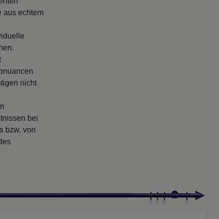
enten
le aus echtem
iduelle
nen.
t
arbnuancen
tigen nicht
en
tnissen bei
rs bzw. von
 des