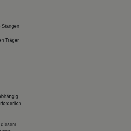
e Stangen
en Träger
abhängig
forderlich
s diesem