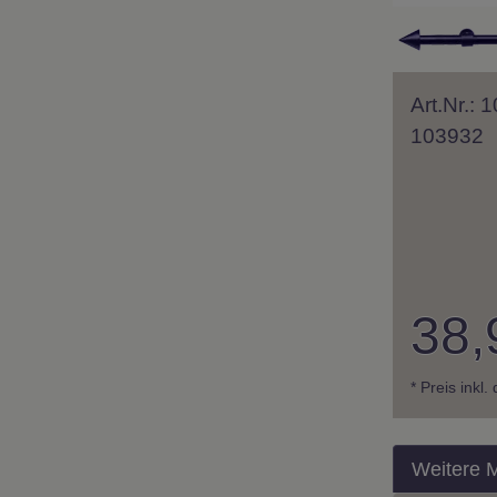
Art.Nr.:
103932
38,
* Preis inkl
Weitere 