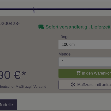
 10200428-
Sofort versandfertig , Lieferzei
Länge
100 cm
Menge
90 €
*
In den Warenkor
Maßzuschnitt anfr
. deutscher
MwSt zzgl. Versand
Modelle