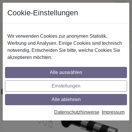
Cookie-Einstellungen
Wir verwenden Cookies zur anonymen Statistik,
·
Versandkostenfreie
Lieferung innerhalb Deutschlands
Sichere Zahlung
Werbung und Analysen. Einige Cookies sind technisch
notwendig. Entscheiden Sie bitte, welche Cookies Sie
Startseite
Gardinenstangen
Metall
akzeptieren möchten.
Gardinenstangen aus Metall in 20 mm Ø,
1-läufig, Modell PLATON - Mavell
Alle auswählen
Schwarz
Einstellungen
Maßzuschnitt möglich
Alle ablehnen
Datenschutzhinweise
Impressum