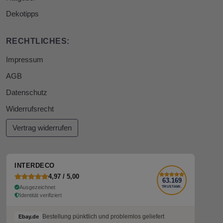
Dekotipps
RECHTLICHES:
Impressum
AGB
Datenschutz
Widerrufsrecht
Vertrag widerrufen
INTERDECO
4,97 / 5,00
63.169
Ausgezeichnet
TRUSTAMI.
Identität verifiziert
Bestellung pünktlich und problemlos geliefert
Bestellung pünktlich und problemlos geliefert
Ebay.de
Ebay.de