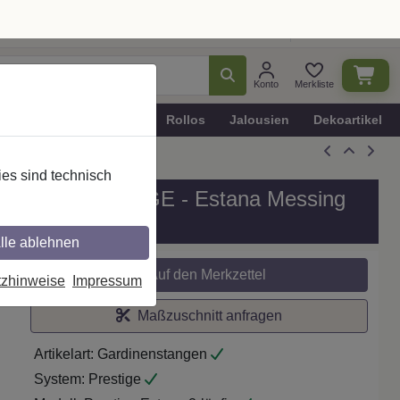
Ratgeber
Dekotipps
Deutschland
Konto
Merkliste
n
Plissee - Faltstores
Rollos
Jalousien
Dekoartikel
es sind technisch
g, Modell PRESTIGE - Estana Messing
lle ablehnen
tzhinweise
Impressum
Auf den Merkzettel
Maßzuschnitt anfragen
Artikelart:
Gardinenstangen
System:
Prestige
Modell:
Prestige Estana 2-läufig