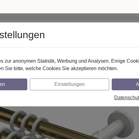
 5062500
· Mo–Fr 8–17 Uhr
info@interdeco.de
stellungen
fstangen
Gardinenschienen
Scheibenstangen
Gardine
 zur anonymen Statistik, Werbung und Analysen. Einige Cooki
Gardinenstangen
Metall
n Sie bitte, welche Cookies Sie akzeptieren möchten.
nstangen aus Metall in 20 mm Ø, 2-läufi
en
Einstellungen
A
 Weiß
Datenschu
glich