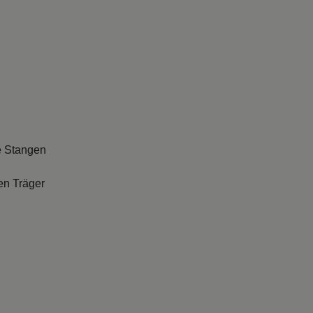
e Stangen
en Träger
abhängig