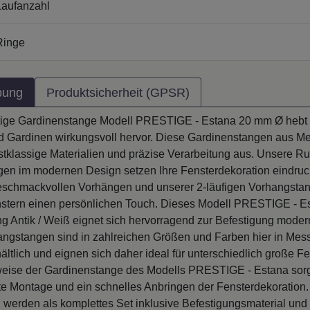
Ringe
bung
Produktsicherheit (GPSR)
ige Gardinenstange Modell PRESTIGE - Estana 20 mm Ø hebt 
 Gardinen wirkungsvoll hervor. Diese Gardinenstangen aus Me
rstklassige Materialien und präzise Verarbeitung aus. Unsere R
en im modernen Design setzen Ihre Fensterdekoration eindruck
eschmackvollen Vorhängen und unserer 2-läufigen Vorhangstan
nstern einen persönlichen Touch. Dieses Modell PRESTIGE - Es
g Antik / Weiß eignet sich hervorragend zur Befestigung moder
ngstangen sind in zahlreichen Größen und Farben hier in Mess
ltlich und eignen sich daher ideal für unterschiedlich große Fe
eise der Gardinenstange des Modells PRESTIGE - Estana sorgt
te Montage und ein schnelles Anbringen der Fensterdekoration.
en werden als komplettes Set inklusive Befestigungsmaterial u
Gardinenanbringung geliefert. Unter dem Abschnitt "Lieferumfan