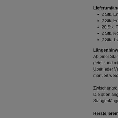
Lieferumfan
2 Stk. E
2 Stk. E
20 Stk. 
2 Stk. R
2 Stk. T
Längenhinwe
Ab einer Sta
geteilt und m
Über jeder V
montiert wer
Zwischengröß
Die oben ang
Stangenlänge
Herstellere
Abhängig vo