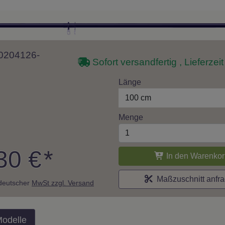
 10204126-
Sofort versandfertig , Lieferzei
Länge
100 cm
Menge
30 €
*
In den Warenkor
Maßzuschnitt anfr
. deutscher
MwSt zzgl. Versand
Modelle