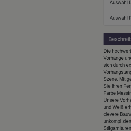
Auswahl 
Beschrei
Die hochwert
Vorhänge und
sich durch e
Vorhangstang
Szene. Mit g
Sie Ihren Fe
Farbe Messin
Unsere Vorha
und Weiß erhä
clevere Bauw
unkomplizier
Stilgarnitur
Zubehör zur 