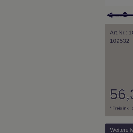
Art.Nr.:
109532
56,
* Preis inkl
Weitere 