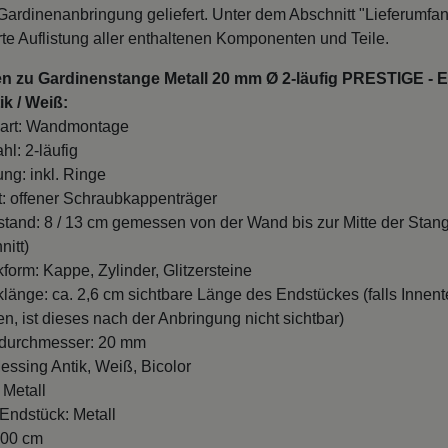
erte Auflistung aller enthaltenen Komponenten und Teile.
en zu Gardinenstange Metall 20 mm Ø 2-läufig PRESTIGE - 
k / Weiß:
art: Wandmontage
hl: 2-läufig
ung: inkl. Ringe
t: offener Schraubkappenträger
and: 8 / 13 cm gemessen von der Wand bis zur Mitte der Stan
nitt)
form: Kappe, Zylinder, Glitzersteine
länge: ca. 2,6 cm sichtbare Länge des Endstückes (falls Innente
n, ist dieses nach der Anbringung nicht sichtbar)
durchmesser: 20 mm
essing Antik, Weiß, Bicolor
 Metall
 Endstück: Metall
100 cm