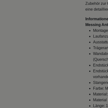
eine detailli
Information
Messing Anti
Montage
Laufanza
Ausstatt
Trägerar
Wandabst
(Quersch
Endstück
Endstück
vorhande
Stangen
Farbe: M
Material:
Material
Länge: 