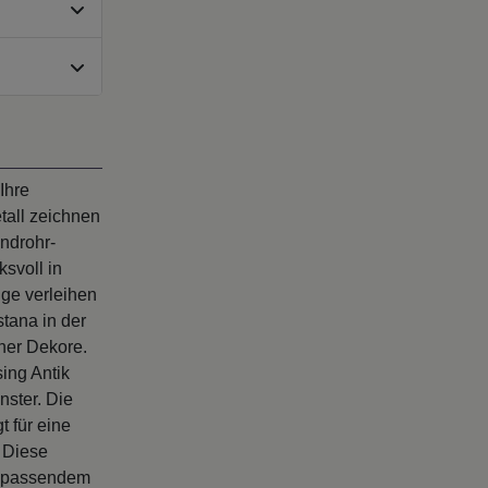
Ihre
tall zeichnen
undrohr-
svoll in
ge verleihen
tana in der
ner Dekore.
ing Antik
nster. Die
 für eine
 Diese
nd passendem
g" finden Sie