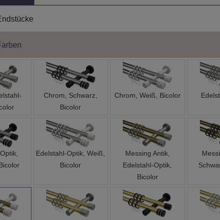
Endstücke
Farben
lstahl-
Chrom, Schwarz,
Chrom, Weiß, Bicolor
Edelst
color
Bicolor
Optik,
Edelstahl-Optik, Weiß,
Messing Antik,
Messi
Bicolor
Bicolor
Edelstahl-Optik,
Schwar
Bicolor
ik, Weiß,
Messing-Optik,
Messing-Optik,
Messing-