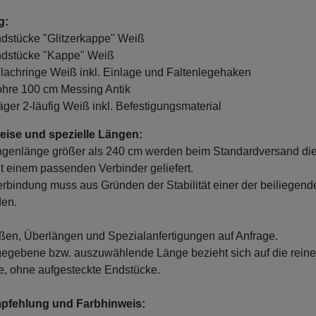
g:
ndstücke "Glitzerkappe" Weiß
ndstücke "Kappe" Weiß
Flachringe Weiß inkl. Einlage und Faltenlegehaken
ohre 100 cm Messing Antik
räger 2-läufig Weiß inkl. Befestigungsmaterial
ise und spezielle Längen:
ngenlänge größer als 240 cm werden beim Standardversand di
it einem passenden Verbinder geliefert.
erbindung muss aus Gründen der Stabilität einer der beiliegend
den.
en, Überlängen und Spezialanfertigungen auf Anfrage.
egebene bzw. auszuwählende Länge bezieht sich auf die reine
, ohne aufgesteckte Endstücke.
mpfehlung und Farbhinweis:
n Verwendung kann es unter Umständen möglich sein, dass un