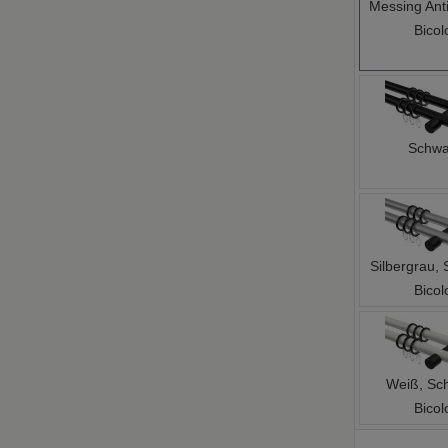
Bicol
Schwa
Silbergrau,
Bicol
Weiß, Sc
Bicol
Auswahl L