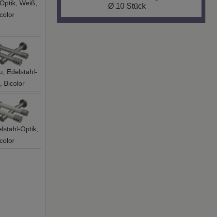
color
u, Edelstahl-
, Bicolor
lstahl-Optik,
color