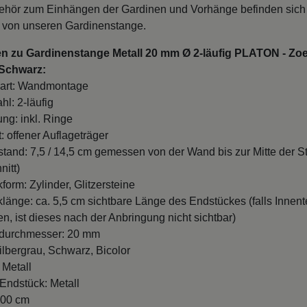
hör zum Einhängen der Gardinen und Vorhänge befinden sich
 von unseren Gardinenstange.
en zu Gardinenstange Metall 20 mm Ø 2-läufig PLATON - Zo
 Schwarz:
art: Wandmontage
hl: 2-läufig
ung: inkl. Ringe
: offener Auflageträger
and: 7,5 / 14,5 cm gemessen von der Wand bis zur Mitte der S
nitt)
form: Zylinder, Glitzersteine
länge: ca. 5,5 cm sichtbare Länge des Endstückes (falls Innente
n, ist dieses nach der Anbringung nicht sichtbar)
durchmesser: 20 mm
ilbergrau, Schwarz, Bicolor
 Metall
 Endstück: Metall
100 cm