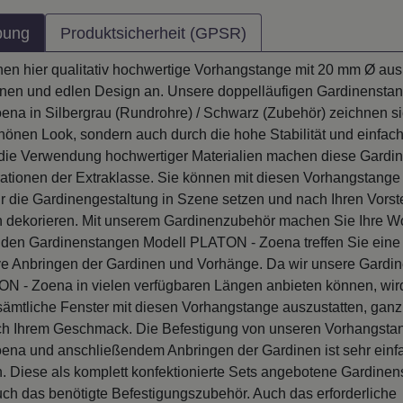
bung
Produktsicherheit (GPSR)
nen hier qualitativ hochwertige Vorhangstange mit 20 mm Ø aus 
en und edlen Design an. Unsere doppelläufigen Gardinensta
na in Silbergrau (Rundrohre) / Schwarz (Zubehör) zeichnen sic
hönen Look, sondern auch durch die hohe Stabilität und einfac
die Verwendung hochwertiger Materialien machen diese Gardi
ationen der Extraklasse. Sie können mit diesen Vorhangstange 
ür die Gardinengestaltung in Szene setzen und nach Ihren Vorst
 dekorieren. Mit unserem Gardinenzubehör machen Sie Ihre 
t den Gardinenstangen Modell PLATON - Zoena treffen Sie eine 
ve Anbringen der Gardinen und Vorhänge. Da wir unsere Gardi
N - Zoena in vielen verfügbaren Längen anbieten können, wir
, sämtliche Fenster mit diesen Vorhangstange auszustatten, ganz 
h Ihrem Geschmack. Die Befestigung von unseren Vorhangsta
na und anschließendem Anbringen der Gardinen ist sehr einf
 Diese als komplett konfektionierte Sets angebotene Gardine
uch das benötigte Befestigungszubehör. Auch das erforderliche