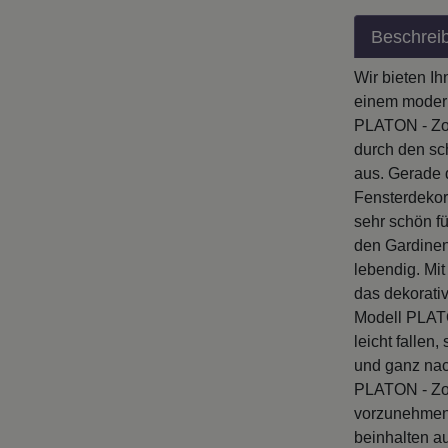
Beschrei
Wir bieten Ih
einem modern
PLATON - Zoe
durch den sc
aus. Gerade 
Fensterdekor
sehr schön f
den Gardinen
lebendig. Mi
das dekorati
Modell PLATO
leicht fallen
und ganz nac
PLATON - Zoe
vorzunehmen.
beinhalten a