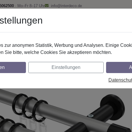
 5062500
· Mo–Fr 8–17 Uhr
info@interdeco.de
stellungen
fstangen
Gardinenschienen
Scheibenstangen
Gardine
 zur anonymen Statistik, Werbung und Analysen. Einige Cooki
Gardinenstangen
Metall
n Sie bitte, welche Cookies Sie akzeptieren möchten.
nstangen aus Metall in 20 mm Ø, 2-läufig,
en
Einstellungen
A
z
Datenschu
glich