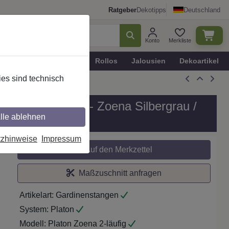
Ratgeber
Dekotipps
Deutschland
Konto
Merkliste
n
Plissee - Faltstores
Rollos
Jalousien
Dekoartikel
es sind technisch
 Modell PLATON - Zoena Silbergrau /
lle ablehnen
tzhinweise
Impressum
Auf den Merkzettel
Maßzuschnitt anfragen
Artikelart:
Gardinenstangen
System:
Platon
Modell:
Platon Zoena 2-läufig