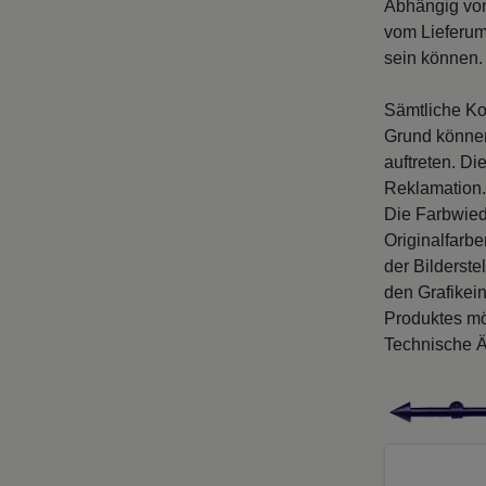
Abhängig vo
vom Lieferum
sein können. 
Sämtliche Ko
Grund können
auftreten. D
Reklamation.
Die Farbwied
Originalfarb
der Bilderste
den Grafikei
Produktes mö
Technische Ä