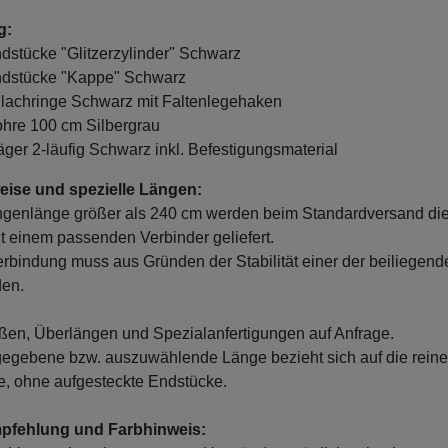
g:
ndstücke "Glitzerzylinder" Schwarz
ndstücke "Kappe" Schwarz
Flachringe Schwarz mit Faltenlegehaken
ohre 100 cm Silbergrau
räger 2-läufig Schwarz inkl. Befestigungsmaterial
ise und spezielle Längen:
ngenlänge größer als 240 cm werden beim Standardversand di
it einem passenden Verbinder geliefert.
erbindung muss aus Gründen der Stabilität einer der beiliegend
den.
en, Überlängen und Spezialanfertigungen auf Anfrage.
egebene bzw. auszuwählende Länge bezieht sich auf die reine
, ohne aufgesteckte Endstücke.
mpfehlung und Farbhinweis: