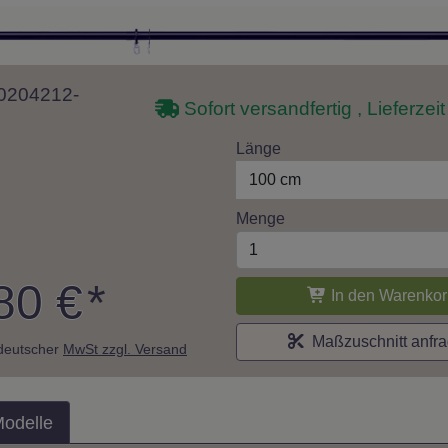
 10204212-
Sofort versandfertig , Lieferzei
Länge
100 cm
Menge
80 €
*
In den Warenkor
Maßzuschnitt anfr
. deutscher
MwSt zzgl. Versand
Modelle