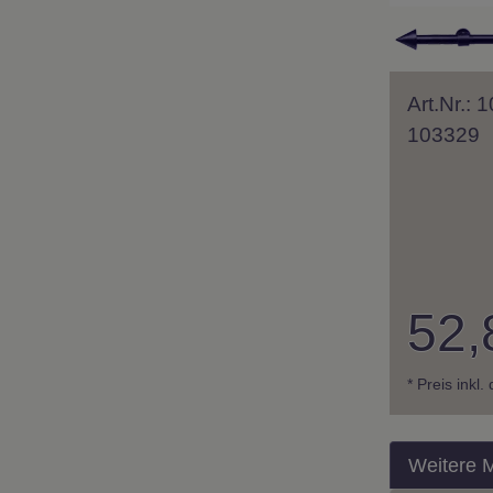
Art.Nr.:
103329
52,
* Preis inkl
Weitere 