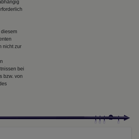
abhängig
forderlich
s diesem
enten
 nicht zur
en
tnissen bei
rs bzw. von
 des