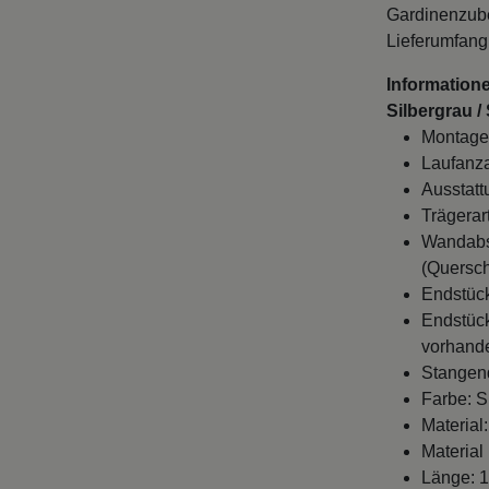
Gardinenzube
Lieferumfang
Information
Silbergrau /
Montage
Laufanza
Ausstatt
Trägerart
Wandabst
(Quersch
Endstück
Endstück
vorhande
Stangen
Farbe: S
Material:
Material
Länge: 