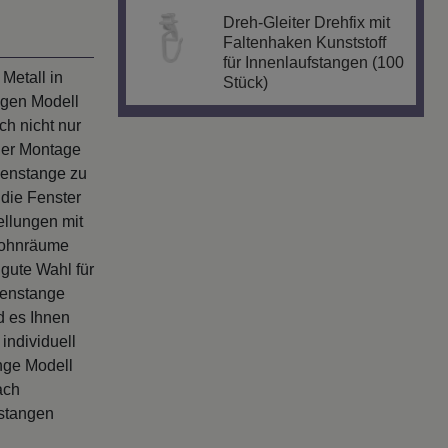
Dreh-Gleiter Drehfix mit
Faltenhaken Kunststoff
für Innenlaufstangen (100
Metall in
Stück)
ngen Modell
h nicht nur
her Montage
nenstange zu
die Fenster
ellungen mit
Wohnräume
gute Wahl für
nenstange
d es Ihnen
individuell
nge Modell
ach
nstangen