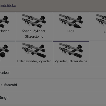
Endstücke
linder
Kappe, Zylinder,
Kegel
K
Glitzersteine
l
Rillenzylinder, Zylinder
Zylinder, Glitzersteine
Farben
aufanzahl
Ringe