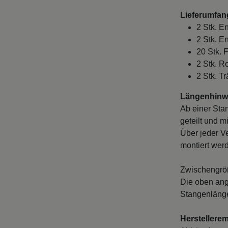
Lieferumfan
2 Stk. E
2 Stk. E
20 Stk. 
2 Stk. R
2 Stk. T
Längenhinwe
Ab einer Sta
geteilt und m
Über jeder V
montiert wer
Zwischengröß
Die oben ang
Stangenlänge
Herstellere