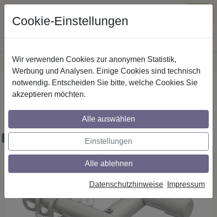
Cookie-Einstellungen
Wir verwenden Cookies zur anonymen Statistik,
·
Versandkostenfreie
Lieferung innerhalb Deutschlands
Sichere Zahlung
Werbung und Analysen. Einige Cookies sind technisch
notwendig. Entscheiden Sie bitte, welche Cookies Sie
Startseite
Gardinenstangen
Metall
akzeptieren möchten.
Gardinenstangen aus Metall in 20 mm Ø,
2-läufig, Modell PLATON - Sitra Weiß
Alle auswählen
Maßzuschnitt möglich
Einstellungen
Alle ablehnen
Datenschutzhinweise
Impressum