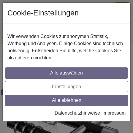
Cookie-Einstellungen
Wir verwenden Cookies zur anonymen Statistik,
·
Versandkostenfreie
Lieferung innerhalb Deutschlands
Sichere Zahlung
Werbung und Analysen. Einige Cookies sind technisch
notwendig. Entscheiden Sie bitte, welche Cookies Sie
Startseite
Gardinenstangen
Metall
akzeptieren möchten.
Gardinenstangen aus Metall in 20 mm Ø,
2-läufig, Modell PLATON - Santo Schwarz
Alle auswählen
/ Chrom
Einstellungen
Maßzuschnitt möglich
Alle ablehnen
Datenschutzhinweise
Impressum