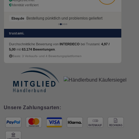
Identität verifiziert
Bestellung pünktlich und problemlos geliefert
Bestellung pünktlich und problemlos geliefert
Ebay.de
Ebay.de
trustami.
Durchschnittliche Bewertung von
INTERDECO
bei Trustami:
4,97 /
5,00
mit
63.174 Bewertungen
.
Basis: 3 Verkaufs- und 4 Bewertungsplattformen
Unsere Zahlungsarten: