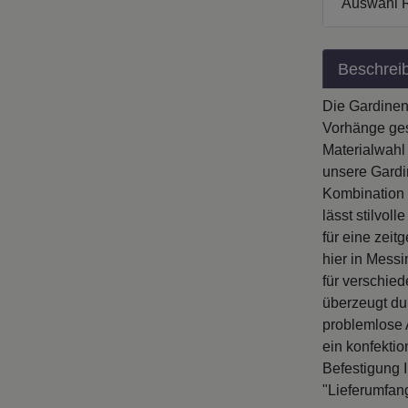
Beschrei
Die Gardinen
Vorhänge ges
Materialwahl
unsere Gardin
Kombination 
lässt stilvo
für eine zei
hier in Messi
für verschie
überzeugt du
problemlose 
ein konfekti
Befestigung 
"Lieferumfan