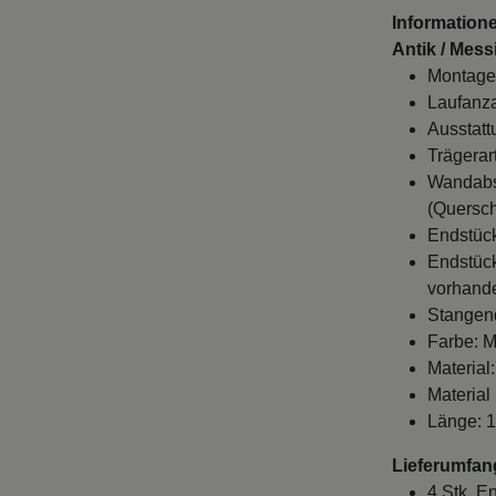
Information
Antik / Mess
Montage
Laufanza
Ausstatt
Trägerart
Wandabst
(Quersch
Endstück
Endstück
vorhande
Stangen
Farbe: M
Material:
Material
Länge: 
Lieferumfan
4 Stk. E