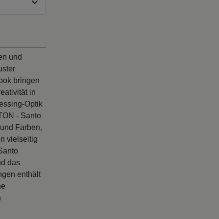
en und
uster
Look bringen
ativität in
essing-Optik
ATON - Santo
 und Farben,
 vielseitig
Santo
nd das
gen enthält
he
h