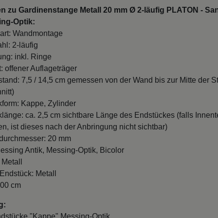
en zu Gardinenstange Metall 20 mm Ø 2-läufig PLATON - Sa
ing-Optik:
art: Wandmontage
hl: 2-läufig
ung: inkl. Ringe
: offener Auflageträger
and: 7,5 / 14,5 cm gemessen von der Wand bis zur Mitte der S
nitt)
form: Kappe, Zylinder
länge: ca. 2,5 cm sichtbare Länge des Endstückes (falls Innente
n, ist dieses nach der Anbringung nicht sichtbar)
durchmesser: 20 mm
essing Antik, Messing-Optik, Bicolor
 Metall
 Endstück: Metall
100 cm
g:
ndstücke "Kappe" Messing-Optik