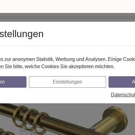
 5062500
· Mo–Fr 8–17 Uhr
info@interdeco.de
stellungen
fstangen
Gardinenschienen
Scheibenstangen
Gardine
 zur anonymen Statistik, Werbung und Analysen. Einige Cooki
Gardinenstangen
Metall
n Sie bitte, welche Cookies Sie akzeptieren möchten.
nstangen aus Metall in 20 mm Ø, 2-läufig
en
Einstellungen
A
ng-Optik
Datenschu
glich