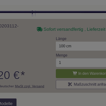
10203112-
Sofort versandfertig , Lieferzei
Länge
100 cm
Menge
20 €
*
In den Warenkor
Maßzuschnitt anfr
. deutscher
MwSt zzgl. Versand
Modelle