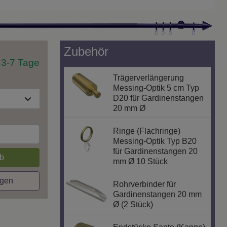
Zubehör
t 3-7 Tage
Trägerverlängerung
Messing-Optik 5 cm Typ
D20 für Gardinenstangen
20 mm Ø
Ringe (Flachringe)
Messing-Optik Typ B20
für Gardinenstangen 20
b
mm Ø 10 Stück
agen
Rohrverbinder für
Gardinenstangen 20 mm
Ø (2 Stück)
Endstücke Santo (Kappe)