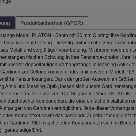
bung
Produktsicherheit (GPSR)
stange Modell PLATON - Santo mit 20 mm Ø bringt Ihre Gardin
chmackvoll zur Geltung. Die Stilgarnituren überzeugen mit rob
 aus Metall und sorgfältiger Verarbeitung. Mit ihrem modernen 
enstangen frischen Schwung in Ihre Fensterdekoration. Ihre Kre
mit unserer doppelläufigen Vorhangstange in Messing Antik / M
lle Gardinen zur Geltung kommen - ideal mit unserem Modell PL
tgemäße Fensterlösungen. Dank der großen Auswahl an Größen
ng Antik und Messing-Optik, lassen sich unsere Gardinenstangen
dene Fenstermaße einsetzen. Die Stilgarnitur Modell PLATON - 
rch durchdachte Komponenten, die eine einfache Installation u
Aufhängen von Gardinen ermöglichen. Jede dieser Vorhangstan
oniertes Komplettset sowie das passende Zubehör für die einfac
Ihrer Gardinen. Alle mitgelieferten Komponenten sind im Bereic
g" genau aufgeführt.