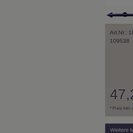
Art.Nr.: 
109538
47,
* Preis inkl
Weitere 