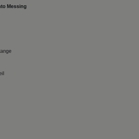
nto Messing
tange
il