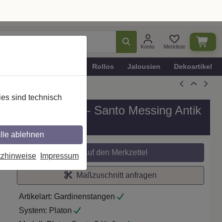
Ratgeber
Dekotipps
Deutschland
Konto
Merkliste
n
Plissee - Faltstores
Rollos
Jalousien
Dekoartikel
es sind technisch
, Modell PLATON - Santo Messing Antik
lle ablehnen
tzhinweise
Impressum
Auf den Merkzettel
Maßzuschnitt anfragen
Artikelart:
Gardinenstangen
System:
Platon
Modell:
Platon Santo 2-läufig