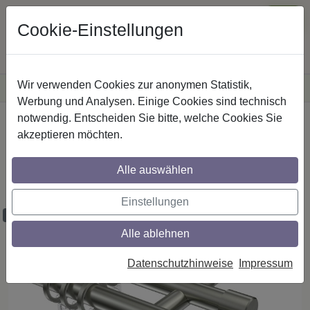
Cookie-Einstellungen
Wir verwenden Cookies zur anonymen Statistik,
·
Versandkostenfreie
Lieferung innerhalb Deutschlands
Sichere Zahlung
Werbung und Analysen. Einige Cookies sind technisch
notwendig. Entscheiden Sie bitte, welche Cookies Sie
Startseite
Gardinenstangen
Edelstahl-Optik
akzeptieren möchten.
Gardinenstangen aus Edelstahl-Optik in
20 mm Ø, 2-läufig, Modell PRESTIGE -
Alle auswählen
Verano
Einstellungen
Maßzuschnitt möglich
Alle ablehnen
Datenschutzhinweise
Impressum