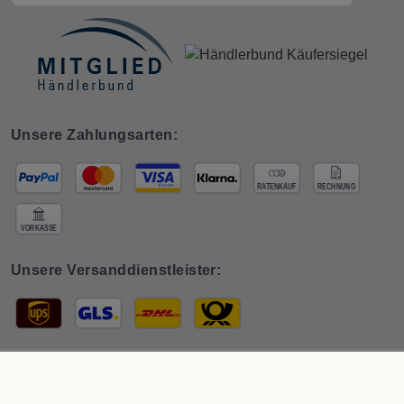
Unsere Zahlungsarten:
Unsere Versanddienstleister:
© 2026 Interdeco GmbH · * Preis inkl. deutscher
MwSt zzgl. Versand
. Der
Gesamtpreis ist abhängig vom Mehrwertsteuersatz des Lieferlandes.