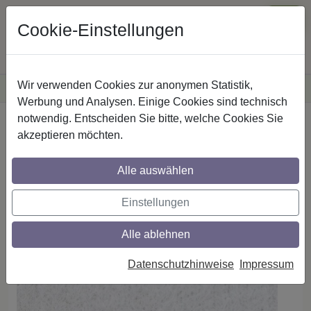
Cookie-Einstellungen
Wir verwenden Cookies zur anonymen Statistik,
·
Versandkostenfreie
Lieferung innerhalb Deutschlands
Sichere Zahlung
Werbung und Analysen. Einige Cookies sind technisch
notwendig. Entscheiden Sie bitte, welche Cookies Sie
Startseite
Gardinen
Gardinen-Zubehör
akzeptieren möchten.
Gardinenbänder
Alle auswählen
Flauschband selbstklebend für Gardinen
Einstellungen
und Vorhänge, 20 mm in Weiß
Alle ablehnen
Datenschutzhinweise
Impressum