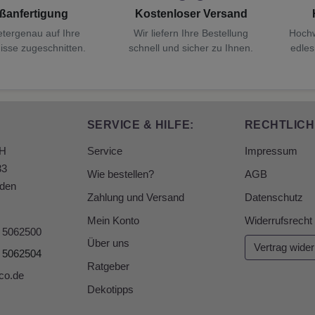
ßanfertigung
Kostenloser Versand
etergenau auf Ihre
Wir liefern Ihre Bestellung
Hochw
isse zugeschnitten.
schnell und sicher zu Ihnen.
edles
SERVICE & HILFE:
RECHTLICH
bH
Service
Impressum
33
Wie bestellen?
AGB
den
Zahlung und Versand
Datenschutz
Mein Konto
Widerrufsrecht
6 5062500
Über uns
Vertrag wider
6 5062504
Ratgeber
co.de
Dekotipps