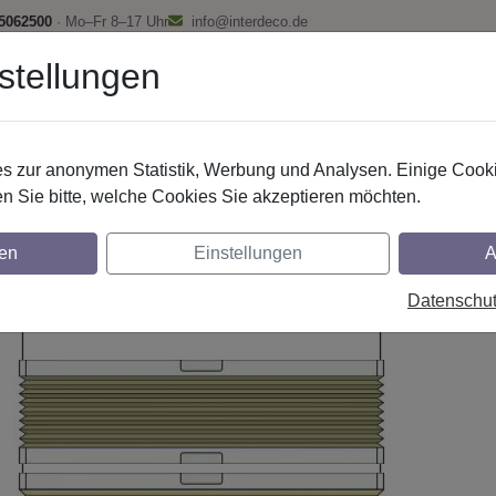
 5062500
· Mo–Fr 8–17 Uhr
info@interdeco.de
stellungen
fstangen
Gardinenschienen
Scheibenstangen
Gardine
 zur anonymen Statistik, Werbung und Analysen. Einige Cooki
Plissee - Faltstores
Plissee mit Griff
n Sie bitte, welche Cookies Sie akzeptieren möchten.
issee / Wabenstores System Interdeco - 
en
Einstellungen
A
tung, variabler Behang und verspannt mit 
Datenschu