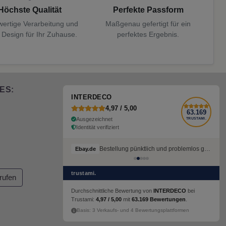
Höchste Qualität
Perfekte Passform
ertige Verarbeitung und
Maßgenau gefertigt für ein
 Design für Ihr Zuhause.
perfektes Ergebnis.
ES:
INTERDECO
4,97 / 5,00
63.169
Ausgezeichnet
TRUSTAMI.
Identität verifiziert
Bestellung pünktlich und problemlos geliefert
Ebay.de
trustami.
rufen
Durchschnittliche Bewertung von
INTERDECO
bei
Trustami:
4,97 / 5,00
mit
63.169 Bewertungen
.
Basis: 3 Verkaufs- und 4 Bewertungsplattformen