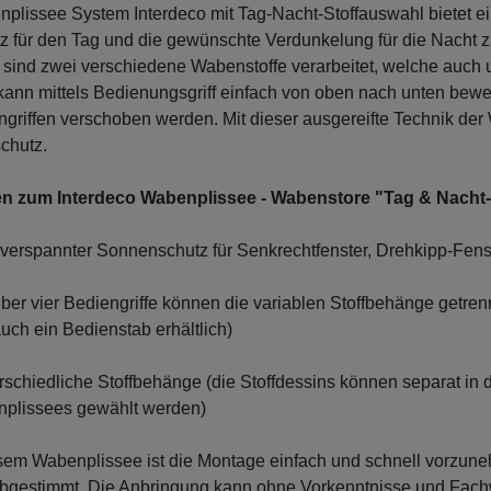
plissee System Interdeco mit Tag-Nacht-Stoffauswahl bietet ein
 für den Tag und die gewünschte Verdunkelung für die Nacht z
sind zwei verschiedene Wabenstoffe verarbeitet, welche auch
kann mittels Bedienungsgriff einfach von oben nach unten bewe
engriffen verschoben werden. Mit dieser ausgereifte Technik de
chutz.
en zum Interdeco Wabenplissee - Wabenstore "Tag & Nach
erspannter Sonnenschutz für Senkrechtfenster, Drehkipp-Fenst
er vier Bediengriffe können die variablen Stoffbehänge getrenn
 auch ein Bedienstab erhältlich)
erschiedliche Stoffbehänge (die Stoffdessins können separat in
plissees gewählt werden)
sem Wabenplissee ist die Montage einfach und schnell vorzune
bgestimmt. Die Anbringung kann ohne Vorkenntnisse und Fach