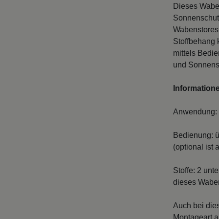
Dieses Waben
Sonnenschutz
Wabenstores 
Stoffbehang 
mittels Bedi
und Sonnens
Information
Anwendung: v
Bedienung: üb
(optional ist
Stoffe: 2 unt
dieses Waben
Auch bei die
Montageart a