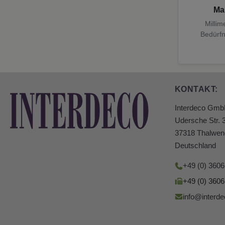
Ma
Millim
Bedürfn
KONTAKT:
Interdeco Gm
Udersche Str. 
37318 Thalwen
Deutschland
+49 (0) 360
+49 (0) 360
info@interde