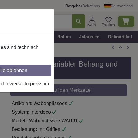
Ratgeber
Dekotipps
Deutschland
Konto
Merkliste
n
Plissee - Faltstores
Rollos
Jalousien
Dekoartikel
es sind technisch
Modell WAB41, variabler Behang und
lle ablehnen
tzhinweise
Impressum
Auf den Merkzettel
Artikelart:
Wabenplissees
System:
Interdeco
Modell:
Wabenplissee WAB41
Bedienung:
mit Griffen
Pendelschutz:
verspannt