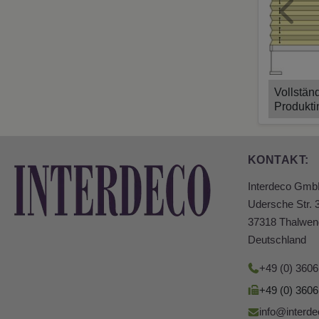
Previ
Vollstän
Produkti
KONTAKT:
Interdeco Gm
Udersche Str. 
37318 Thalwen
Deutschland
+49 (0) 360
+49 (0) 360
info@interde