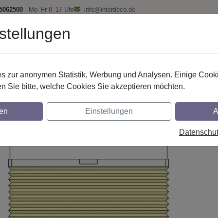
 5062500
· Mo–Fr 8–17 Uhr
info@interdeco.de
stellungen
fstangen
Gardinenschienen
Scheibenstangen
Gardine
 zur anonymen Statistik, Werbung und Analysen. Einige Cooki
Plissee - Faltstores
Plissee mit Griff
n Sie bitte, welche Cookies Sie akzeptieren möchten.
issee / Wabenstores System Interdeco - 
en
Einstellungen
A
nt mit 2 Bedienungsgriffen
Datenschu