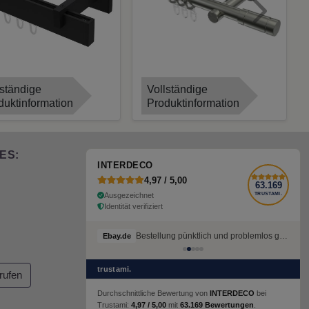
Next
lständige
Vollständige
duktinformation
Produktinformation
ES:
INTERDECO
4,97 / 5,00
63.169
Ausgezeichnet
TRUSTAMI.
Identität verifiziert
Bestellung pünktlich und problemlos geliefert
Ebay.de
trustami.
rufen
Durchschnittliche Bewertung von
INTERDECO
bei
Trustami:
4,97 / 5,00
mit
63.169 Bewertungen
.