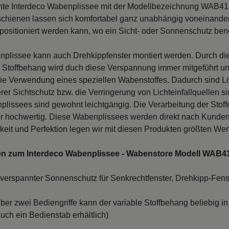
te Interdeco Wabenplissee mit der Modellbezeichnung WAB41 ist
chienen lassen sich komfortabel ganz unabhängig voneinander
 positioniert werden kann, wo ein Sicht- oder Sonnenschutz benö
plissee kann auch Drehkippfenster montiert werden. Durch die 
 Stoffbehang wird duch diese Verspannung immer mitgeführt un
 die Verwendung eines speziellen Wabenstoffes. Dadurch sind Lö
rer Sichtschutz bzw. die Verringerung von Lichteinfallquellen 
plissees sind gewohnt leichtgängig. Die Verarbeitung der Stof
hr hochwertig. Diese Wabenplissees werden direkt nach Kunde
eit und Perfektion legen wir mit diesen Produkten größten Wert
en zum Interdeco Wabenplissee - Wabenstore Modell WAB4
erspannter Sonnenschutz für Senkrechtfenster, Drehkipp-Fenst
ber zwei Bediengriffe kann der variable Stoffbehang beliebig i
 auch ein Bedienstab erhältlich)