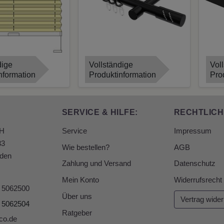
ous
dige
Vollständige
Vol
nformation
Produktinformation
Pro
SERVICE & HILFE:
RECHTLICH
bH
Service
Impressum
33
Wie bestellen?
AGB
den
Zahlung und Versand
Datenschutz
Mein Konto
Widerrufsrecht
6 5062500
Über uns
Vertrag wider
6 5062504
Ratgeber
co.de