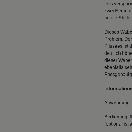
Das verspann
zwei Bediens
an die Stelle
Dieses Waben
Problem. Der
Plissees ist
deutlich höhe
dieser Waben
ebenfalls se
Passgenauigk
Information
Anwendung: v
Bedienung: ü
(optional ist