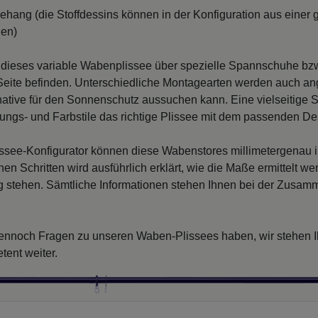
ffbehang (die Stoffdessins können in der Konfiguration aus ein
den)
d dieses variable Wabenplissee über spezielle Spannschuhe bzw.
Seite befinden. Unterschiedliche Montagearten werden auch ang
rnative für den Sonnenschutz aussuchen kann. Eine vielseitige St
tungs- und Farbstile das richtige Plissee mit dem passenden De
issee-Konfigurator können diese Wabenstores millimetergenau
nen Schritten wird ausführlich erklärt, wie die Maße ermittelt w
g stehen. Sämtliche Informationen stehen Ihnen bei der Zusamme
dennoch Fragen zu unseren Waben-Plissees haben, wir stehen Ih
tent weiter.