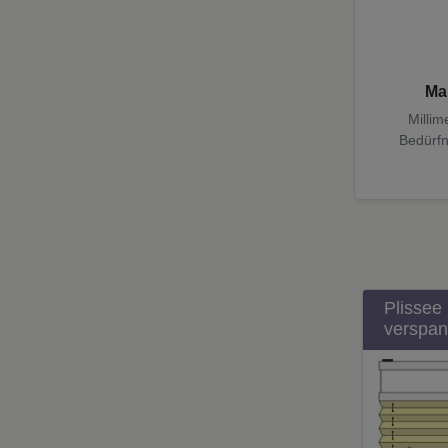
Ma
Millim
Bedürfn
Plissee
verspann
Bed