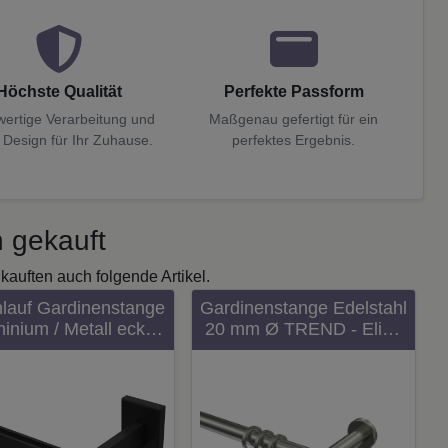
Höchste Qualität
Perfekte Passform
ertige Verarbeitung und
Maßgenau gefertigt für ein
 Design für Ihr Zuhause.
perfektes Ergebnis.
 gekauft
kauften auch folgende Artikel.
nlauf Gardinenstange
Gardinenstange Edelstahl
inium / Metall eckig
20 mm Ø TREND - Elias
35 mm SMARTLINE -
100 cm
xo Schwarz 100 cm