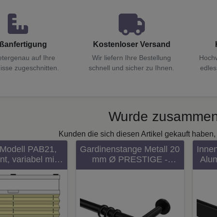
ßanfertigung
Kostenloser Versand
etergenau auf Ihre
Wir liefern Ihre Bestellung
Hochw
isse zugeschnitten.
schnell und sicher zu Ihnen.
edles
Wurde zusammen
Kunden die sich diesen Artikel gekauft haben, 
 Modell PAB21,
Gardinenstange Metall 20
Inne
t, variabel mit
mm Ø PRESTIGE -
Alum
iengriffen
Zoena Schwarz 100 cm
14x
Pa