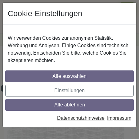
Cookie-Einstellungen
Wir verwenden Cookies zur anonymen Statistik,
·
Versandkostenfreie
Lieferung innerhalb Deutschlands
Sichere Zahlung
Werbung und Analysen. Einige Cookies sind technisch
notwendig. Entscheiden Sie bitte, welche Cookies Sie
Startseite
Rollos
Rollostoffe
akzeptieren möchten.
Rollostoff - Dessin 3260 Riva transparent
PG 3
Alle auswählen
Proben bestellbar
Einstellungen
Alle ablehnen
Datenschutzhinweise
Impressum