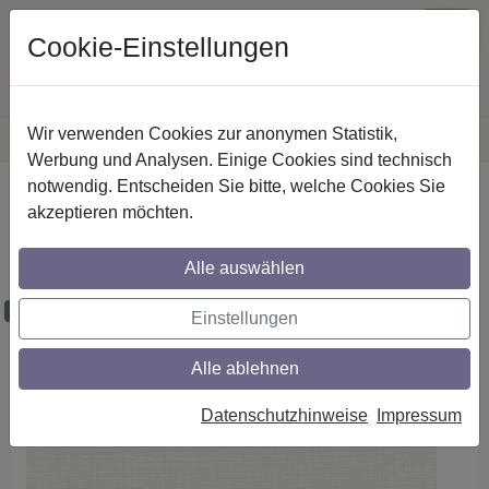
Cookie-Einstellungen
Wir verwenden Cookies zur anonymen Statistik,
·
Versandkostenfreie
Lieferung innerhalb Deutschlands
Sichere Zahlung
Werbung und Analysen. Einige Cookies sind technisch
notwendig. Entscheiden Sie bitte, welche Cookies Sie
Startseite
Rollos
Rollostoffe
akzeptieren möchten.
Rollostoff - Dessin 2229 Trevira Soft
transparent PG 2
Alle auswählen
Proben bestellbar
Einstellungen
Alle ablehnen
Datenschutzhinweise
Impressum