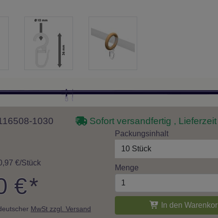
 1116508-1030
Sofort versandfertig , Lieferzei
Packungsinhalt
10 Stück
0,97 €/Stück
Menge
0 €
*
In den Warenkor
. deutscher
MwSt zzgl. Versand