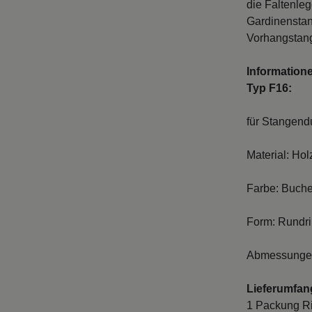
die Faltenle
Gardinenstan
Vorhangstang
Information
Typ F16:
für Stangen
Material: Hol
Farbe: Buche 
Form: Rundr
Abmessungen 
Lieferumfan
1 Packung Ri