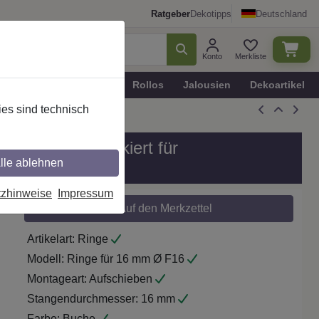
Ratgeber
Dekotipps
Deutschland
Konto
Merkliste
n
Plissee - Faltstores
Rollos
Jalousien
Dekoartikel
es sind technisch
lz in Buche lackiert für
lle ablehnen
tzhinweise
Impressum
Auf den Merkzettel
Artikelart:
Ringe
Modell:
Ringe für 16 mm Ø F16
Montageart:
Aufschieben
Stangendurchmesser:
16 mm
Farbe:
Buche