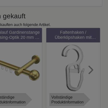
 gekauft
kauften auch folgende Artikel.
nlauf Gardinenstange
Faltenhaken /
sing-Optik 20 mm Ø
Überklipshaken mit
STIGE - Luino 100
Faltenlegehaken,
cm
Kunststoff Glasklar mit
Öse 10 mm Ø für
Gardinenstangen-Ringe
(10 Stück)
Next
lständige
Vollständige
duktinformation
Produktinformation