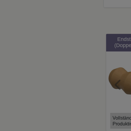
Ends
(Doppe
la
Gardine
Ø 
Previ
Vollstän
Produkti