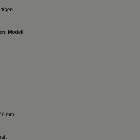
rtigen
en, Modell
/ 8 mm
alt