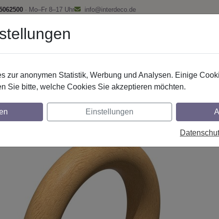
 5062500
· Mo–Fr 8–17 Uhr
info@interdeco.de
stellungen
fstangen
Gardinenschienen
Scheibenstangen
Gardine
 zur anonymen Statistik, Werbung und Analysen. Einige Cooki
Gardinenstangen
Gardinenstangen-Zubehör
Holz
n Sie bitte, welche Cookies Sie akzeptieren möchten.
undringe) mit Faltenhaken, Typ F16 aus Ho
en
Einstellungen
A
enstangen 16 mm Ø
Datenschu