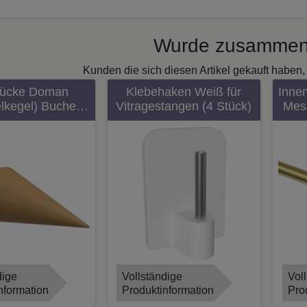
Wurde zusammen
Kunden die sich diesen Artikel gekauft haben, 
tücke Doman
Klebehaken Weiß für
Inne
lkegel) Buche
Vitragestangen (4 Stück)
Mes
ckiert für
PRE
nstangen 16 mm
(2 Stück)
ous
dige
Vollständige
Vol
nformation
Produktinformation
Pro