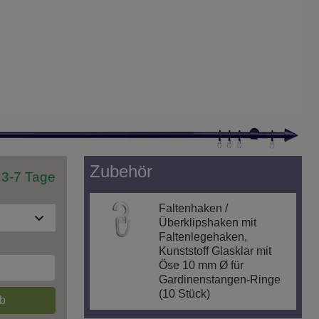
Zubehör
t 3-7 Tage
Faltenhaken /
Überklipshaken mit
Faltenlegehaken,
Kunststoff Glasklar mit
Öse 10 mm Ø für
Gardinenstangen-Ringe
(10 Stück)
b