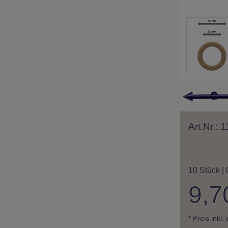
Art.Nr.:
10 Stück | 
9,7
* Preis inkl