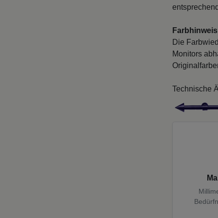
entsprechend
Farbhinweis
Die Farbwied
Monitors abh
Originalfarb
Technische Ä
Ma
Millim
Bedürfn