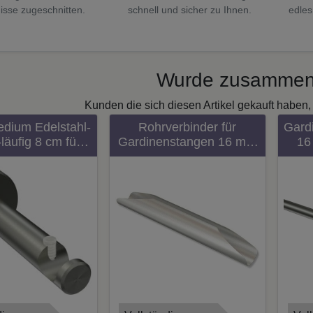
isse zugeschnitten.
schnell und sicher zu Ihnen.
edles
Wurde zusammen
Kunden die sich diesen Artikel gekauft haben, 
edium Edelstahl-
Rohrverbinder für
Gard
läufig 8 cm für
Gardinenstangen 16 mm
16
nstangen 16 mm
Ø (2 Stück)
Ø
ous