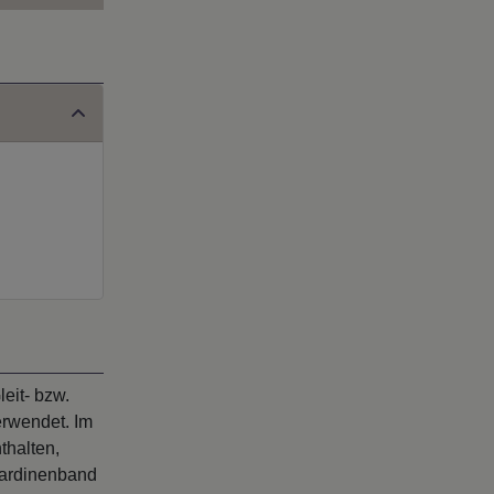
eit- bzw.
erwendet. Im
thalten,
Gardinenband