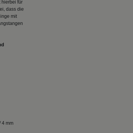
hierbei für
i, dass die
inge mit
hangstangen
nd
/ 4 mm