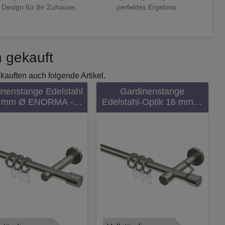
 Design für Ihr Zuhause.
perfektes Ergebnis.
 gekauft
kauften auch folgende Artikel.
inenstange Edelstahl
Gardinenstange
 mm Ø ENORMA -
Edelstahl-Optik 16 mm Ø
Selma 100 cm
SINUX - Casa 100 cm
Next