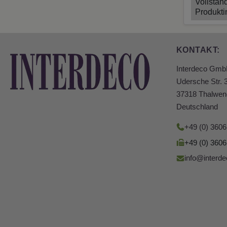
Vollstän
Produkti
KONTAKT:
Interdeco Gm
Udersche Str. 
37318 Thalwen
Deutschland
+49 (0) 360
+49 (0) 360
info@interde