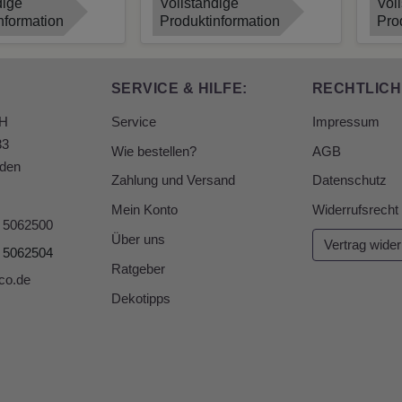
dige
Vollständige
Vol
nformation
Produktinformation
Pro
SERVICE & HILFE:
RECHTLICH
bH
Service
Impressum
33
Wie bestellen?
AGB
den
Zahlung und Versand
Datenschutz
Mein Konto
Widerrufsrecht
6 5062500
Über uns
Vertrag wider
6 5062504
Ratgeber
co.de
Dekotipps