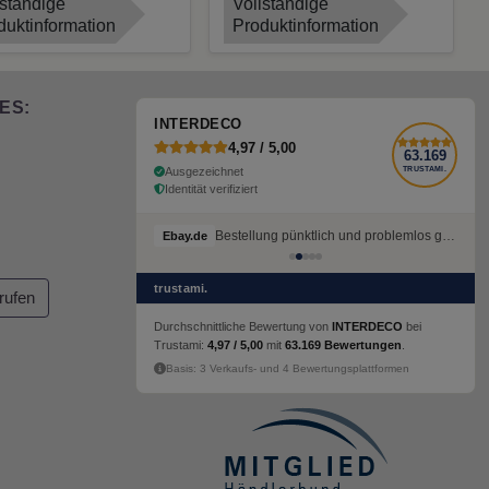
lständige
Vollständige
duktinformation
Produktinformation
ES:
INTERDECO
4,97 / 5,00
63.169
Ausgezeichnet
TRUSTAMI.
Identität verifiziert
Bestellung pünktlich und problemlos geliefert
Ebay.de
trustami.
rufen
Durchschnittliche Bewertung von
INTERDECO
bei
Trustami:
4,97 / 5,00
mit
63.169 Bewertungen
.
Basis: 3 Verkaufs- und 4 Bewertungsplattformen