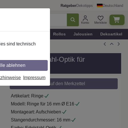
Ratgeber
Dekotipps
Deutschland
Konto
Merkliste
n
Plissee - Faltstores
Rollos
Jalousien
Dekoartikel
es sind technisch
ik
p E16 in Edelstahl-Optik für
lle ablehnen
tzhinweise
Impressum
Auf den Merkzettel
Artikelart:
Ringe
Modell:
Ringe für 16 mm Ø E16
Montageart:
Aufschieben
Stangendurchmesser:
16 mm
Farbe:
Edelstahl-Optik