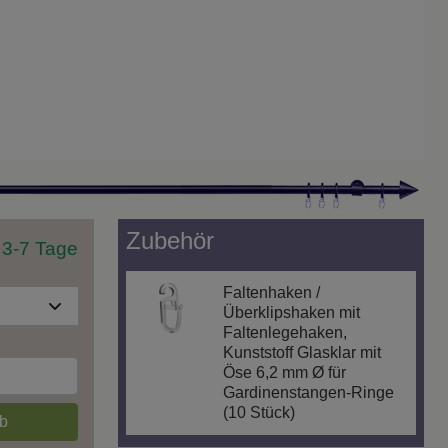
Zubehör
t 3-7 Tage
Faltenhaken /
Überklipshaken mit
Faltenlegehaken,
Kunststoff Glasklar mit
Öse 6,2 mm Ø für
Gardinenstangen-Ringe
(10 Stück)
b