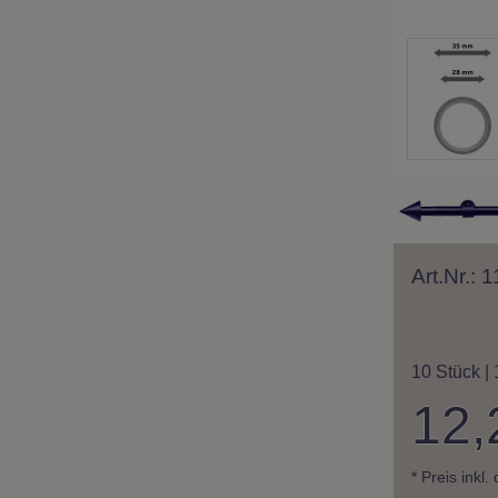
Art.Nr.:
10 Stück | 
12,
* Preis inkl