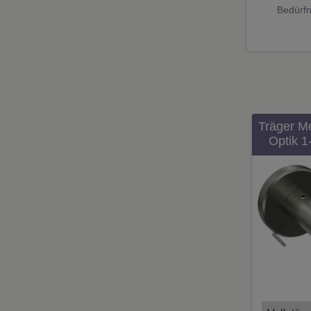
Bedürfn
Träger M
Optik 1-
Gardine
Previ