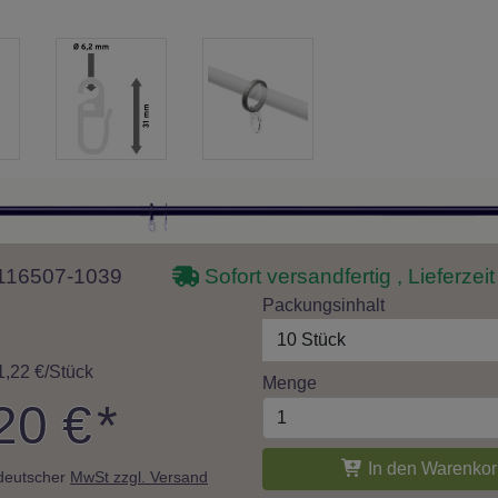
 1116507-1039
Sofort versandfertig , Lieferzei
Packungsinhalt
10 Stück
1,22 €/Stück
Menge
20 €
*
In den Warenkor
. deutscher
MwSt zzgl. Versand