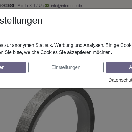
 5062500
· Mo–Fr 8–17 Uhr
info@interdeco.de
stellungen
fstangen
Gardinenschienen
Scheibenstangen
Gardine
 zur anonymen Statistik, Werbung und Analysen. Einige Cooki
Gardinenstangen
Gardinenstangen-Zubehör
Edelstahl-Opt
n Sie bitte, welche Cookies Sie akzeptieren möchten.
lachringe) mit Einlage und Faltenhaken, Ty
en
Einstellungen
A
enstangen 16 mm Ø
Datenschu