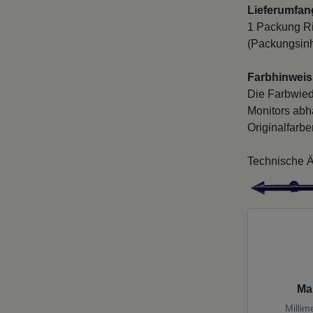
Lieferumfan
1 Packung Ri
(Packungsinh
Farbhinweis
Die Farbwied
Monitors abh
Originalfarb
Technische Ä
Ma
Millim