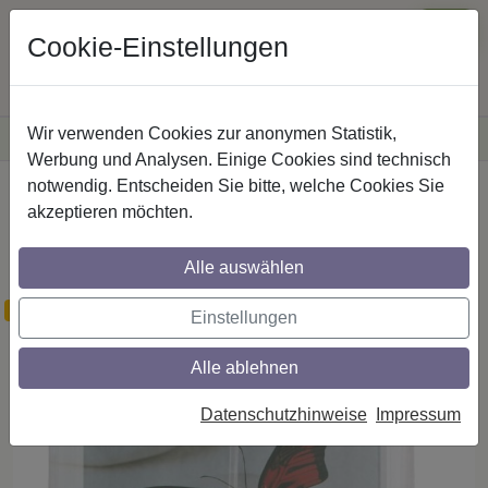
Cookie-Einstellungen
Wir verwenden Cookies zur anonymen Statistik,
·
Versandkostenfreie
Lieferung innerhalb Deutschlands
Sichere Zahlung
Werbung und Analysen. Einige Cookies sind technisch
notwendig. Entscheiden Sie bitte, welche Cookies Sie
Startseite
Gardinen
Raffrollos
akzeptieren möchten.
Raffrollos / bedienbare Raffvorhänge mit
Flexoschiene im Dessin Alma Fb. 20
Alle auswählen
wenig Bestand
Einstellungen
Alle ablehnen
Datenschutzhinweise
Impressum