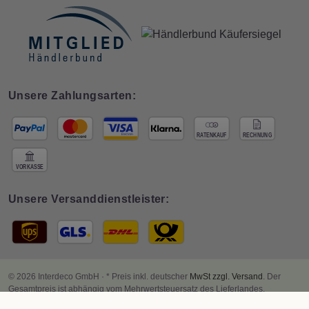
Unsere Zahlungsarten:
Unsere Versanddienstleister:
© 2026 Interdeco GmbH · * Preis inkl. deutscher
MwSt zzgl. Versand
. Der
Gesamtpreis ist abhängig vom Mehrwertsteuersatz des Lieferlandes.