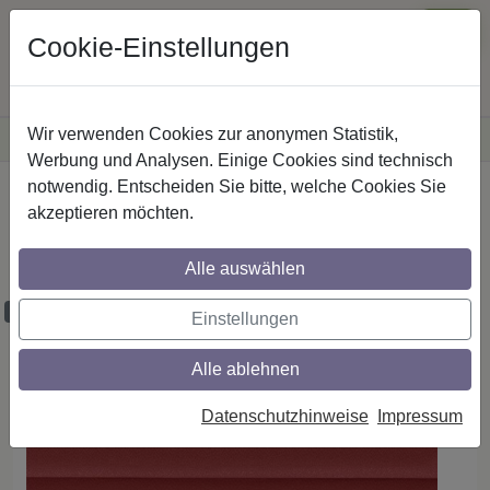
Cookie-Einstellungen
Wir verwenden Cookies zur anonymen Statistik,
·
Versandkostenfreie
Lieferung innerhalb Deutschlands
Sichere Zahlung
Werbung und Analysen. Einige Cookies sind technisch
notwendig. Entscheiden Sie bitte, welche Cookies Sie
Startseite
Plissee - Faltstores
Plisseestoffe
akzeptieren möchten.
Plisseestoff - Dessin P-33A70 Opera
Dimout abdunkelnd PG 3
Alle auswählen
Proben bestellbar
Einstellungen
Alle ablehnen
Datenschutzhinweise
Impressum