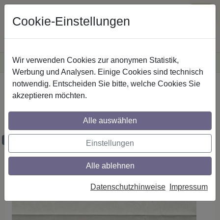
Cookie-Einstellungen
Wir verwenden Cookies zur anonymen Statistik,
·
Versandkostenfreie
Lieferung innerhalb Deutschlands
Sichere Zahlung
Werbung und Analysen. Einige Cookies sind technisch
notwendig. Entscheiden Sie bitte, welche Cookies Sie
Startseite
Plissee - Faltstores
Plisseestoffe
akzeptieren möchten.
Plisseestoff - Dessin P-15A10 Twist Pearl
Crush lichtdurchlässig PG 1
Alle auswählen
Proben bestellbar
Einstellungen
Alle ablehnen
Datenschutzhinweise
Impressum