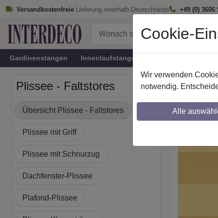
Versandkostenfreie
Lieferung innerhalb Deutschlands
+49 (0) 3606
Cookie-Ein
Gardinenstangen
Innenlaufstangen
Rundrohr-Innenlau
Wir verwenden Cookies
Startseite
Plissee - Faltstores
notwendig. Entscheide
Plissees
Übersicht Plissee - Faltstores
Alle auswähl
Proben bestellb
Plissee mit Griff
Plissee mit Schnurzug
Dachfenster-Plissee
Plafond-Plissee