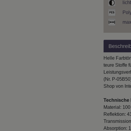
lich
Pol
max
Beschrei
Helle Farbtön
teure Stoffe 
Leistungsverh
(Nr. P-05B50
Shop von Inte
Technische I
Material: 10
Reflektion: 
Transmission
Absorption: 