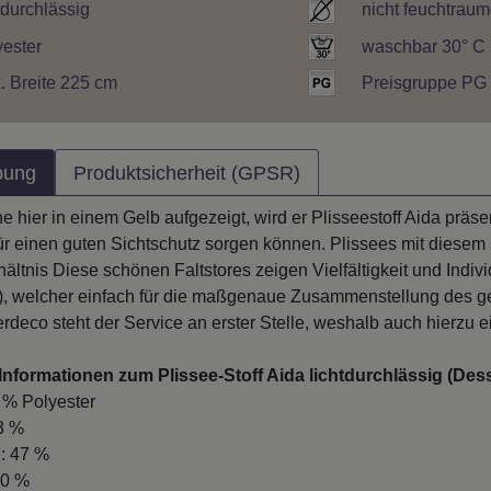
tdurchlässig
nicht feuchtrau
yester
waschbar 30° C
. Breite 225 cm
Preisgruppe PG
bung
Produktsicherheit (GPSR)
e hier in einem Gelb aufgezeigt, wird er Plisseestoff Aida präsen
für einen guten Sichtschutz sorgen können. Plissees mit diesem st
ältnis Diese schönen Faltstores zeigen Vielfältigkeit und Indivi
), welcher einfach für die maßgenaue Zusammenstellung des g
rdeco steht der Service an erster Stelle, weshalb auch hierzu 
nformationen zum Plissee-Stoff Aida lichtdurchlässig (Des
0 % Polyester
43 %
: 47 %
10 %