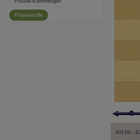
Plissee-Klemmträger
Plisseestoffe
Art.Nr.: