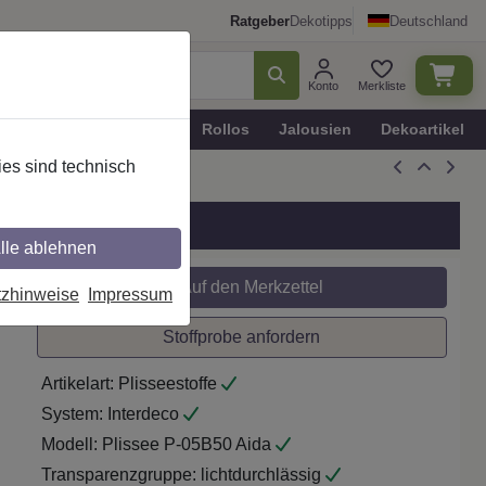
Ratgeber
Dekotipps
Deutschland
Konto
Merkliste
n
Plissee - Faltstores
Rollos
Jalousien
Dekoartikel
es sind technisch
g PG 0
lle ablehnen
Auf den Merkzettel
tzhinweise
Impressum
Stoffprobe anfordern
Artikelart:
Plisseestoffe
System:
Interdeco
Modell:
Plissee P-05B50 Aida
Transparenzgruppe:
lichtdurchlässig