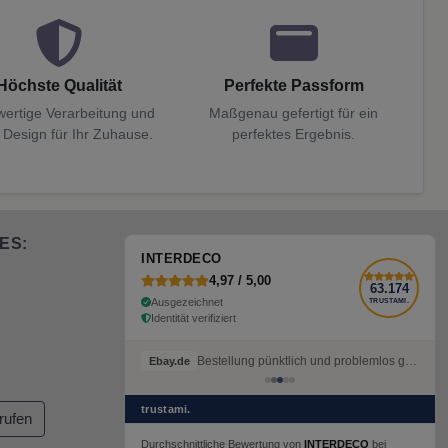
Höchste Qualität
Perfekte Passform
ertige Verarbeitung und
Maßgenau gefertigt für ein
 Design für Ihr Zuhause.
perfektes Ergebnis.
ES:
INTERDECO
4,97 / 5,00
63.174
Ausgezeichnet
TRUSTAMI.
Identität verifiziert
Bestellung pünktlich und problemlos geliefert
Ebay.de
trustami.
rufen
Durchschnittliche Bewertung von
INTERDECO
bei