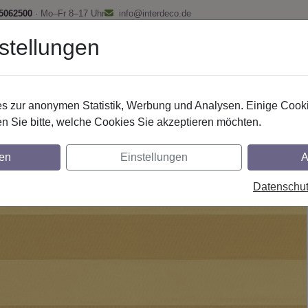
 5062500
· Mo–Fr 8–17 Uhr
info@interdeco.de
stellungen
fstangen
Gardinenschienen
Scheibenstangen
Gardine
 zur anonymen Statistik, Werbung und Analysen. Einige Cooki
Plissee - Faltstores
Plisseestoffe
n Sie bitte, welche Cookies Sie akzeptieren möchten.
toff - Dessin P-05B50 Aida lichtdurchlässi
en
Einstellungen
A
ar
Datenschu