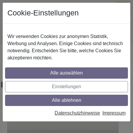
Cookie-Einstellungen
Wir verwenden Cookies zur anonymen Statistik,
·
Versandkostenfreie
Lieferung innerhalb Deutschlands
Sichere Zahlung
Werbung und Analysen. Einige Cookies sind technisch
notwendig. Entscheiden Sie bitte, welche Cookies Sie
Startseite
Plissee - Faltstores
Plisseestoffe
akzeptieren möchten.
Plisseestoff Cosiflor - Dessin 20112 Dim
Out Perlmutt B1 abdunkelnd PG 2
Alle auswählen
Proben bestellbar
Einstellungen
Alle ablehnen
Datenschutzhinweise
Impressum