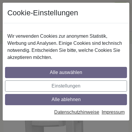
Cookie-Einstellungen
Wir verwenden Cookies zur anonymen Statistik,
·
Versandkostenfreie
Lieferung innerhalb Deutschlands
Sichere Zahlung
Werbung und Analysen. Einige Cookies sind technisch
notwendig. Entscheiden Sie bitte, welche Cookies Sie
Startseite
Gardinenschienen
akzeptieren möchten.
Gardinenschienen-Zubehör
Alle auswählen
Klick-Gleiter Klicki mit Faltenlegehaken
Einstellungen
aus Kunststoff für Gardinenschienen
SLIMLINE (Packung mit 100 Stück)
Alle ablehnen
Datenschutzhinweise
Impressum