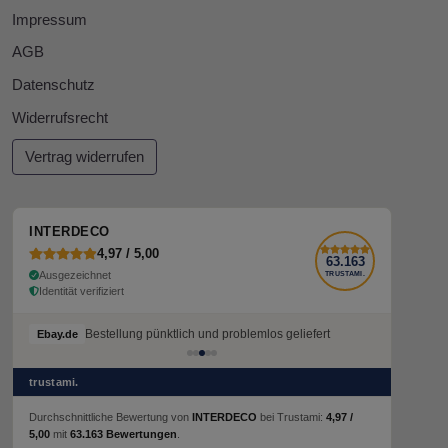
Impressum
AGB
Datenschutz
Widerrufsrecht
Vertrag widerrufen
INTERDECO
4,97 / 5,00
63.163
Ausgezeichnet
TRUSTAMI.
Identität verifiziert
Bestellung pünktlich und problemlos geliefert
das weiß ist besonders schön
Ebay.de
Ebay.de
trustami.
Durchschnittliche Bewertung von
INTERDECO
bei Trustami:
4,97 /
5,00
mit
63.163 Bewertungen
.