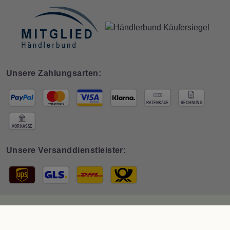
Unsere Zahlungsarten:
Unsere Versanddienstleister:
© 2026 Interdeco GmbH · * Preis inkl. deutscher
MwSt zzgl. Versand
. Der
Gesamtpreis ist abhängig vom Mehrwertsteuersatz des Lieferlandes.