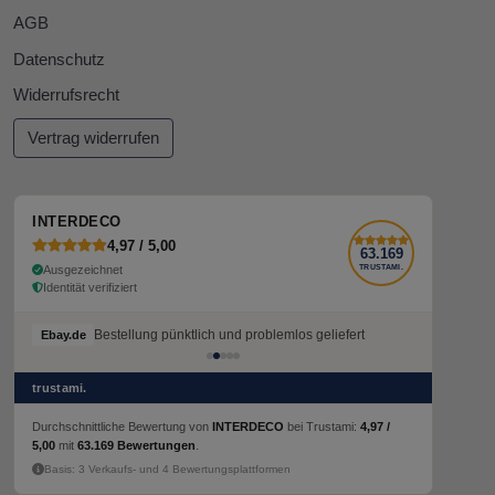
AGB
Datenschutz
Widerrufsrecht
Vertrag widerrufen
INTERDECO
4,97 / 5,00
63.169
Ausgezeichnet
TRUSTAMI.
Identität verifiziert
Bestellung pünktlich und problemlos geliefert
Bestellung pünktlich und problemlos geliefert
Ebay.de
Ebay.de
trustami.
Durchschnittliche Bewertung von
INTERDECO
bei Trustami:
4,97 /
5,00
mit
63.169 Bewertungen
.
Basis: 3 Verkaufs- und 4 Bewertungsplattformen