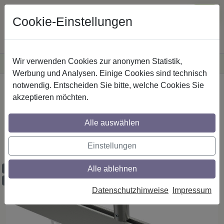
Cookie-Einstellungen
Wir verwenden Cookies zur anonymen Statistik,
·
Versandkostenfreie
Lieferung innerhalb Deutschlands
Sichere Zahlung
Werbung und Analysen. Einige Cookies sind technisch
notwendig. Entscheiden Sie bitte, welche Cookies Sie
Startseite
Innenlaufstangen
Edelstahl-Optik
akzeptieren möchten.
Gardinenstangen mit eckigem Innenlauf
Deckenmontage aus Edelstahl-Optik in
Alle auswählen
14x35 mm, 1-läufig, Modell SONIUS -
Conex
Einstellungen
Alle ablehnen
Maßzuschnitt möglich
Ausklinkung möglich
Datenschutzhinweise
Impressum