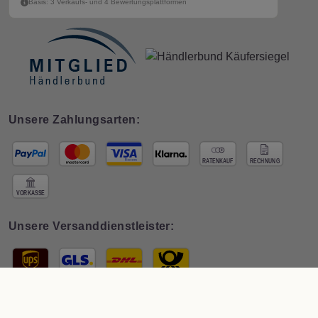
Basis: 3 Verkaufs- und 4 Bewertungsplattformen
Unsere Zahlungsarten:
Unsere Versanddienstleister:
© 2026 Interdeco GmbH · * Preis inkl. deutscher
MwSt zzgl. Versand
. Der