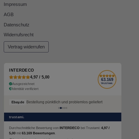
Impressum
AGB
Datenschutz
Widerrufsrecht
Vertrag widerrufen
INTERDECO
4,97 / 5,00
63.169
Ausgezeichnet
TRUSTAMI.
Identität verifiziert
Bestellung pünktlich und problemlos geliefert
Bestellung pünktlich und problemlos geliefert
Ebay.de
Ebay.de
trustami.
Durchschnittliche Bewertung von
INTERDECO
bei Trustami:
4,97 /
5,00
mit
63.169 Bewertungen
.