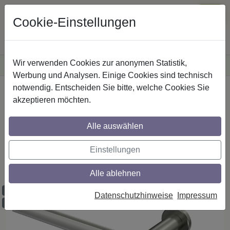
Cookie-Einstellungen
Wir verwenden Cookies zur anonymen Statistik,
·
Versandkostenfreie
Lieferung innerhalb Deutschlands
Sichere Zahlung
Werbung und Analysen. Einige Cookies sind technisch
notwendig. Entscheiden Sie bitte, welche Cookies Sie
Startseite
Innenlaufstangen
Aluminium / Metall
akzeptieren möchten.
Alle auswählen
Gardinenstangen mit Innenlauf aus
Aluminium / Metall in 20 mm Ø, 1-läufig,
Einstellungen
Modell PLATON - Luino Weiß / Edelstahl-
Optik
Alle ablehnen
Maßzuschnitt möglich
Datenschutzhinweise
Impressum
Ausklinkung möglich