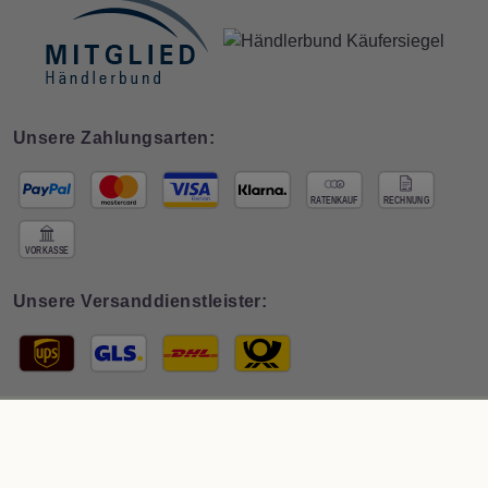
Unsere Zahlungsarten:
Unsere Versanddienstleister:
© 2026 Interdeco GmbH · * Preis inkl. deutscher
MwSt zzgl. Versand
. Der
Gesamtpreis ist abhängig vom Mehrwertsteuersatz des Lieferlandes.