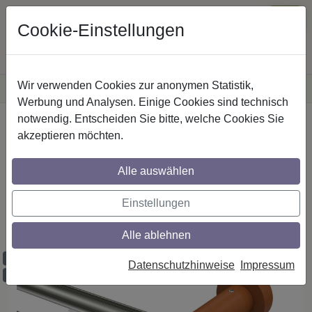
Cookie-Einstellungen
Wir verwenden Cookies zur anonymen Statistik,
·
Versandkostenfreie
Lieferung innerhalb Deutschlands
Sichere Zahlung
Werbung und Analysen. Einige Cookies sind technisch
notwendig. Entscheiden Sie bitte, welche Cookies Sie
Startseite
Innenlaufstangen
Aluminium / Holz
akzeptieren möchten.
Alle auswählen
Gardinenstangen mit Innenlauf aus
Aluminium / Holz in 20 mm Ø, 2-läufig,
Einstellungen
Modell TALENT - Siveo Edelstahl-Optik /
Kirschbaum lackiert
Alle ablehnen
Maßzuschnitt möglich
Datenschutzhinweise
Impressum
Ausklinkung möglich