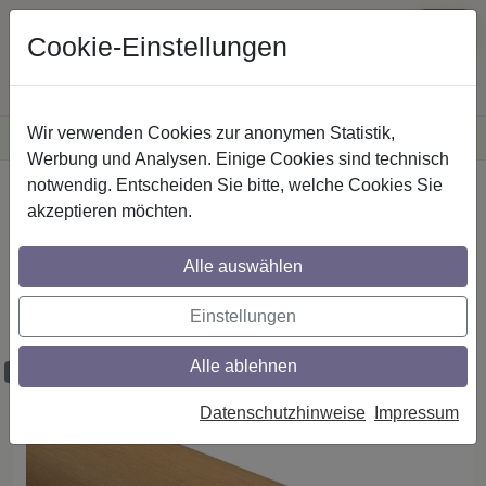
Cookie-Einstellungen
Wir verwenden Cookies zur anonymen Statistik,
·
Versandkostenfreie
Lieferung innerhalb Deutschlands
Sichere Zahlung
Werbung und Analysen. Einige Cookies sind technisch
notwendig. Entscheiden Sie bitte, welche Cookies Sie
Startseite
Gardinenstangen
akzeptieren möchten.
Gardinenstangen-Zubehör
Stangen
Alle auswählen
Holzstäbe / Holzstangen in Buche lackiert
Einstellungen
für Gardinenstangen mit 28 mm Ø
Alle ablehnen
Maßzuschnitt möglich
Datenschutzhinweise
Impressum