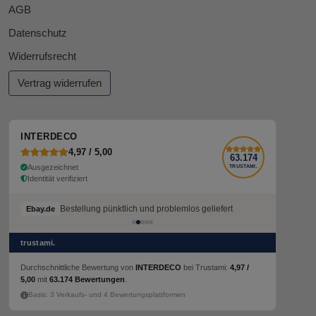
AGB
Datenschutz
Widerrufsrecht
Vertrag widerrufen
INTERDECO
4,97 / 5,00
63.174
Ausgezeichnet
TRUSTAMI.
Identität verifiziert
Bestellung pünktlich und problemlos geliefert
Bestellung pünktlich und problemlos geliefert
Ebay.de
Ebay.de
trustami.
Durchschnittliche Bewertung von
INTERDECO
bei Trustami:
4,97 /
5,00
mit
63.174 Bewertungen
.
Basis: 3 Verkaufs- und 4 Bewertungsplattformen