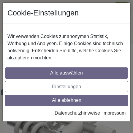
Cookie-Einstellungen
Wir verwenden Cookies zur anonymen Statistik,
·
Versandkostenfreie
Lieferung innerhalb Deutschlands
Sichere Zahlung
Werbung und Analysen. Einige Cookies sind technisch
notwendig. Entscheiden Sie bitte, welche Cookies Sie
Startseite
Gardinenstangen
Metall / Holz
akzeptieren möchten.
Gardinenstangen aus Metall / Holz in 20
mm Ø, 2-läufig, Modell TALENA - Bero
Alle auswählen
Silbergrau / Weiß lackiert
Einstellungen
Maßzuschnitt möglich
Alle ablehnen
Datenschutzhinweise
Impressum