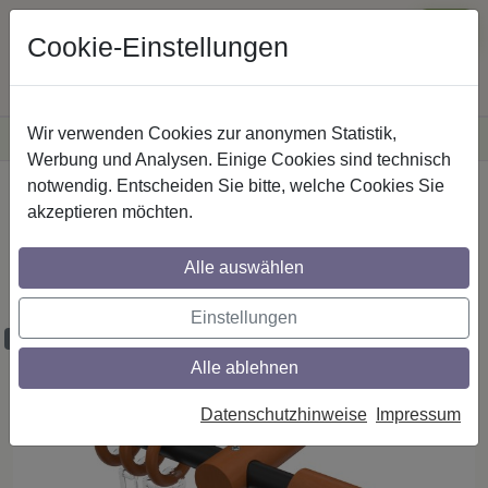
Cookie-Einstellungen
Wir verwenden Cookies zur anonymen Statistik,
·
Versandkostenfreie
Lieferung innerhalb Deutschlands
Sichere Zahlung
Werbung und Analysen. Einige Cookies sind technisch
notwendig. Entscheiden Sie bitte, welche Cookies Sie
Startseite
Gardinenstangen
Metall / Holz
akzeptieren möchten.
Gardinenstangen aus Metall / Holz in 16
mm Ø, 1-läufig, Modell ADRIAN - Franca
Alle auswählen
Schwarz / Kirschbaum lackiert
Einstellungen
Maßzuschnitt möglich
Alle ablehnen
Datenschutzhinweise
Impressum