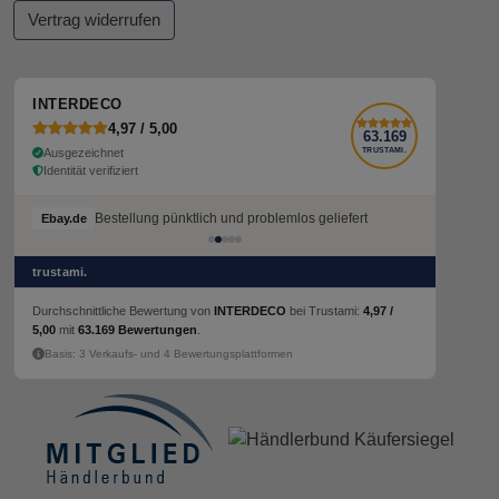
Vertrag widerrufen
INTERDECO
4,97 / 5,00
63.169
Ausgezeichnet
TRUSTAMI.
Identität verifiziert
Bestellung pünktlich und problemlos geliefert
Bestellung pünktlich und problemlos geliefert
Ebay.de
Ebay.de
trustami.
Durchschnittliche Bewertung von
INTERDECO
bei Trustami:
4,97 /
5,00
mit
63.169 Bewertungen
.
Basis: 3 Verkaufs- und 4 Bewertungsplattformen