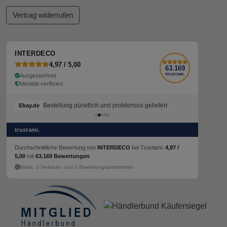
Vertrag widerrufen
INTERDECO
4,97 / 5,00
63.169
Ausgezeichnet
TRUSTAMI.
Identität verifiziert
Bestellung pünktlich und problemlos geliefert
Bestellung pünktlich und problemlos geliefert
Ebay.de
Ebay.de
trustami.
Durchschnittliche Bewertung von
INTERDECO
bei Trustami:
4,97 /
5,00
mit
63.169 Bewertungen
.
Basis: 3 Verkaufs- und 4 Bewertungsplattformen