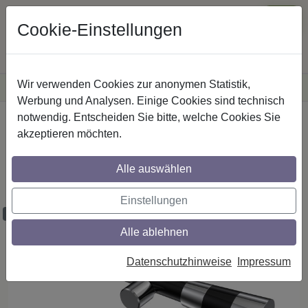
Cookie-Einstellungen
Wir verwenden Cookies zur anonymen Statistik,
·
Versandkostenfreie
Lieferung innerhalb Deutschlands
Sichere Zahlung
Werbung und Analysen. Einige Cookies sind technisch
notwendig. Entscheiden Sie bitte, welche Cookies Sie
Startseite
Gardinenstangen
Metall
akzeptieren möchten.
Gardinenstangen aus Metall in 20 mm Ø,
1-läufig, Modell PRESTIGE - Tanara
Alle auswählen
Schwarz / Chrom (ohne Ringe)
Einstellungen
Maßzuschnitt möglich
Alle ablehnen
Datenschutzhinweise
Impressum