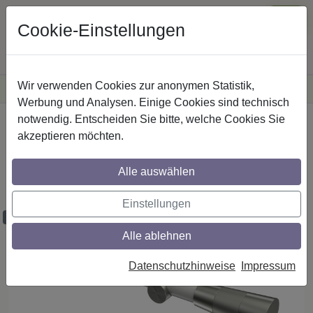
Cookie-Einstellungen
Wir verwenden Cookies zur anonymen Statistik,
·
Versandkostenfreie
Lieferung innerhalb Deutschlands
Sichere Zahlung
Werbung und Analysen. Einige Cookies sind technisch
notwendig. Entscheiden Sie bitte, welche Cookies Sie
Startseite
Gardinenstangen
Metall
akzeptieren möchten.
Gardinenstangen aus Metall in 20 mm Ø,
1-läufig, Modell PLATON - Tanara Weiß /
Alle auswählen
Edelstahl-Optik (ohne Ringe)
Einstellungen
Maßzuschnitt möglich
Alle ablehnen
Datenschutzhinweise
Impressum