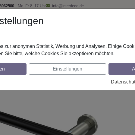
 5062500
· Mo–Fr 8–17 Uhr
info@interdeco.de
stellungen
fstangen
Gardinenschienen
Scheibenstangen
Gardine
 zur anonymen Statistik, Werbung und Analysen. Einige Cooki
Gardinenstangen
Metall
n Sie bitte, welche Cookies Sie akzeptieren möchten.
nstangen aus Metall in 20 mm Ø, 1-läufig
en
Einstellungen
A
hl-Optik (ohne Ringe)
Datenschu
glich