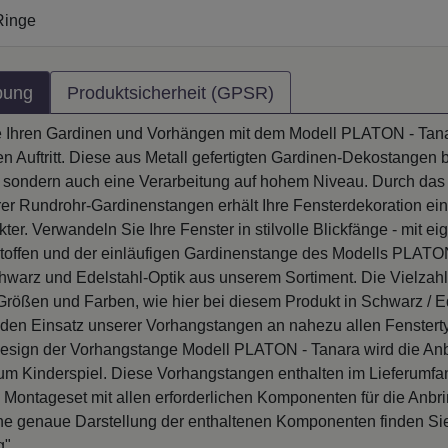
Ringe
bung
Produktsicherheit (GPSR)
e Ihren Gardinen und Vorhängen mit dem Modell PLATON - Ta
len Auftritt. Diese aus Metall gefertigten Gardinen-Dekostangen b
ät, sondern auch eine Verarbeitung auf hohem Niveau. Durch da
er Rundrohr-Gardinenstangen erhält Ihre Fensterdekoration eine
er. Verwandeln Sie Ihre Fenster in stilvolle Blickfänge - mit ei
offen und der einläufigen Gardinenstange des Modells PLATON
hwarz und Edelstahl-Optik aus unserem Sortiment. Die Vielzahl
Größen und Farben, wie hier bei diesem Produkt in Schwarz / E
t den Einsatz unserer Vorhangstangen an nahezu allen Fenstert
esign der Vorhangstange Modell PLATON - Tanara wird die An
m Kinderspiel. Diese Vorhangstangen enthalten im Lieferumfa
 Montageset mit allen erforderlichen Komponenten für die Anbri
ne genaue Darstellung der enthaltenen Komponenten finden Si
g".