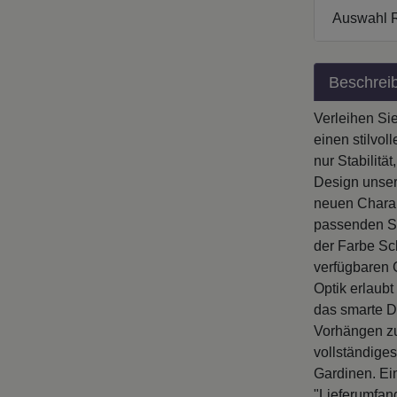
Auswahl 
Beschrei
Verleihen Si
einen stilvol
nur Stabilit
Design unser
neuen Charakt
passenden St
der Farbe Sc
verfügbaren 
Optik erlaub
das smarte D
Vorhängen zu
vollständiges
Gardinen. Ei
"Lieferumfan