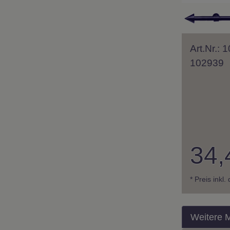
Art.Nr.: 
102939
34,
* Preis inkl
Weitere 