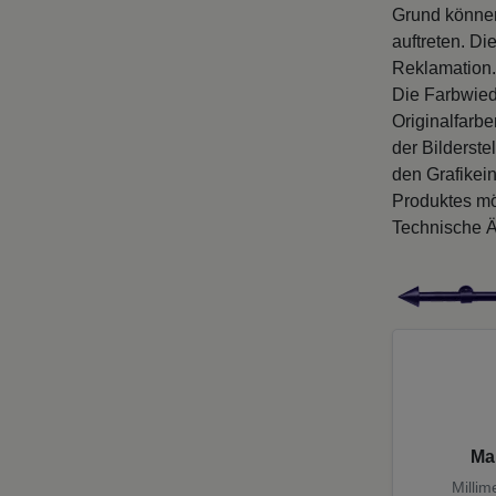
Grund können
auftreten. D
Reklamation.
Die Farbwied
Originalfarb
der Bilderste
den Grafikei
Produktes mö
Technische Ä
Ma
Millim