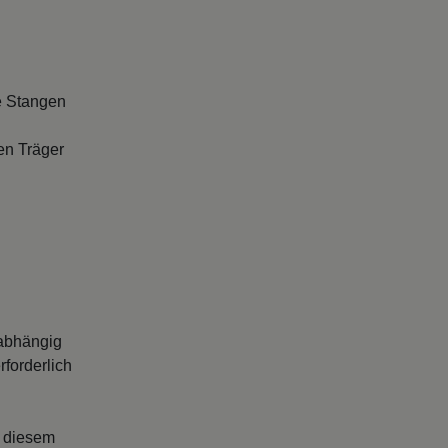
e Stangen
en Träger
abhängig
forderlich
s diesem