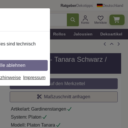
Ratgeber
Dekotipps
Deutschland
Konto
Merkliste
n
Plissee - Faltstores
Rollos
Jalousien
Dekoartikel
es sind technisch
, Modell PLATON - Tanara Schwarz /
lle ablehnen
tzhinweise
Impressum
Auf den Merkzettel
Maßzuschnitt anfragen
Artikelart:
Gardinenstangen
System:
Platon
Modell:
Platon Tanara