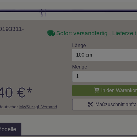
10193311-
Sofort versandfertig , Lieferzei
Länge
100 cm
Menge
40 €
*
In den Warenkor
Maßzuschnitt anfr
. deutscher
MwSt zzgl. Versand
Modelle