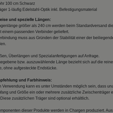
ohr 100 cm Schwarz
äger 1-läufig Edelstahl-Optik inkl. Befestigungsmaterial
ise und spezielle Längen:
ngenlänge größer als 240 cm werden beim Standardversand di
it einem passenden Verbinder geliefert.
erbindung muss aus Gründen der Stabilität einer der beiliegend
den.
en, Überlängen und Spezialanfertigungen auf Anfrage.
egebene bzw. auszuwählende Länge bezieht sich auf die reine
, ohne aufgesteckte Endstücke.
mpfehlung und Farbhinweis:
n Verwendung kann es unter Umständen möglich sein, dass un
fang und Größe ein oder mehrere zusätzliche Zwischenträger er
Diese zusätzlichen Träger sind optional erhältlich.
mponenten dieser Produkte werden in Chargen produziert. Au