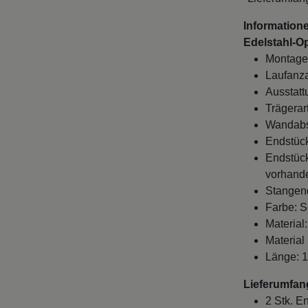
Information
Edelstahl-Op
Montage
Laufanza
Ausstatt
Trägerart
Wandabst
Endstück
Endstück
vorhande
Stangen
Farbe: S
Material:
Material
Länge: 
Lieferumfan
2 Stk. E