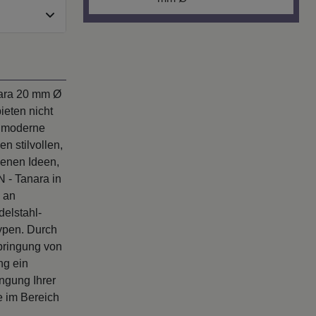
nara 20 mm Ø
ieten nicht
s moderne
n stilvollen,
genen Ideen,
 - Tanara in
 an
delstahl-
ypen. Durch
bringung von
ng ein
ngung Ihrer
e im Bereich