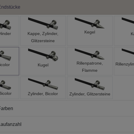
Endstücke
Kegel
linder
Kappe, Zylinder,
K
Glitzersteine
Rillenpatrone,
Rillenzyli
icolor
Kugel
Flamme
Bicolor
Zylinder, Bicolor
Zylinder, Glitzersteine
Farben
aufanzahl