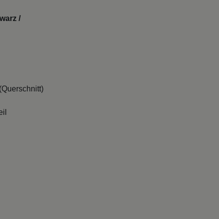
warz /
Querschnitt)
il